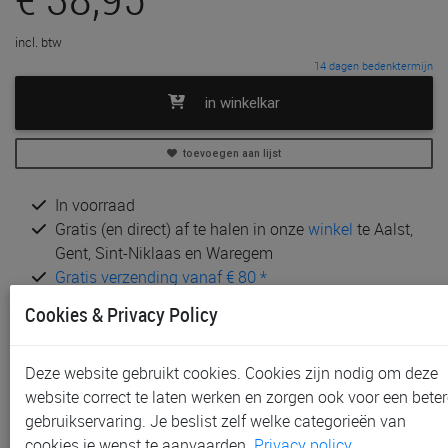
incl. btw
14 dagen bedenktermijn
in winkelkar
toevoegen aan lijst
In voorraad
Gratis (en direct) af te halen in onze
winkel
te Aalst,
Gent, Sint-Niklaas en Waregem
Gratis verzending vanaf € 80 *
Cookies & Privacy Policy
Andere artikelen uit deze collectie:
Deze website gebruikt cookies. Cookies zijn nodig om deze
website correct te laten werken en zorgen ook voor een beter
gebruikservaring. Je beslist zelf welke categorieën van
cookies je wenst te aanvaarden.
Privacy policy