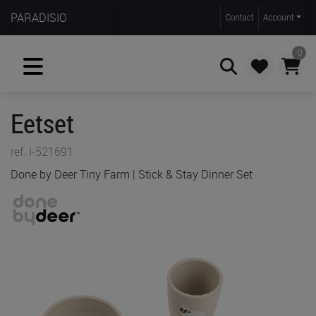
PARADISIO
Contact
Account
0
Eetset
Zoeken
ref. I-521691
Done by Deer Tiny Farm | Stick & Stay Dinner Set