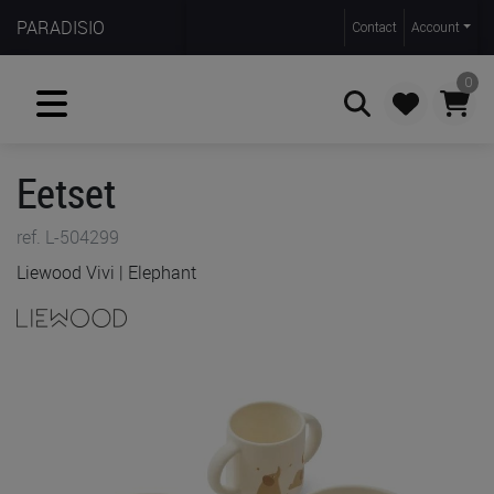
PARADISIO
Contact
Account
0
Eetset
Zoeken
ref. L-504299
Liewood Vivi | Elephant