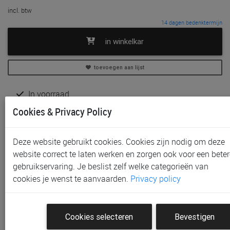
incl. btw
14 dagen bedenktermijn
in winkelkar
toevoegen aan lijst
In voorraad
Gratis (en direct) af te halen in onze
winkel
te Aalst,
Cookies & Privacy Policy
Gent, Sint-Niklaas en Waregem
Gratis verzending vanaf € 80 *
Deze website gebruikt cookies. Cookies zijn nodig om deze
website correct te laten werken en zorgen ook voor een beter
Productinformatie & specificaties
gebruikservaring. Je beslist zelf welke categorieën van
Voorraad bij Paradisio
cookies je wenst te aanvaarden.
Privacy policy
Klantenbeoordelingen
Cookies selecteren
Bevestigen
Schrijf de eerste beoordeling