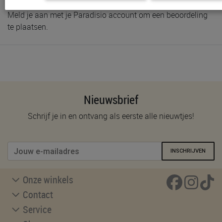
Meld je aan met je Paradisio account om een beoordeling
te plaatsen.
Nieuwsbrief
Schrijf je in en ontvang als eerste alle nieuwtjes!
INSCHRIJVEN
Onze winkels
Contact
Service