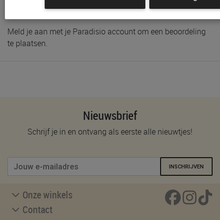
Schrijf de eerste beoordeling
Meld je aan met je Paradisio account om een beoordeling
te plaatsen.
Nieuwsbrief
Schrijf je in en ontvang als eerste alle nieuwtjes!
INSCHRIJVEN
Onze winkels
Contact