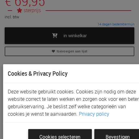
€ 69,95
sterprijs
incl. btw
14 dagen bedenktermijn
in winkelkar
toevoegen aan lijst
In voorraad
Cookies & Privacy Policy
Gratis (en direct) af te halen in onze
winkel
te Aalst,
Gent, Sint-Niklaas en Waregem
Gratis verzending vanaf € 80 *
Deze website gebruikt cookies. Cookies zijn nodig om deze
website correct te laten werken en zorgen ook voor een beter
Productinformatie & specificaties
gebruikservaring. Je beslist zelf welke categorieën van
cookies je wenst te aanvaarden.
Privacy policy
Voorraad bij Paradisio
Klantenbeoordelingen
Cookies selecteren
Bevestigen