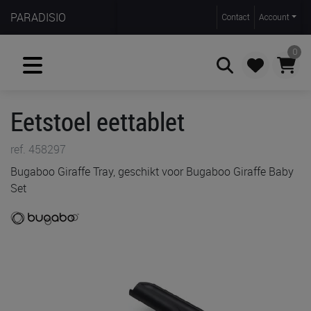
PARADISIO
Contact
Account
0
Eetstoel eettablet
Zoeken
ref. 458297
Bugaboo Giraffe Tray, geschikt voor Bugaboo Giraffe Baby
Set