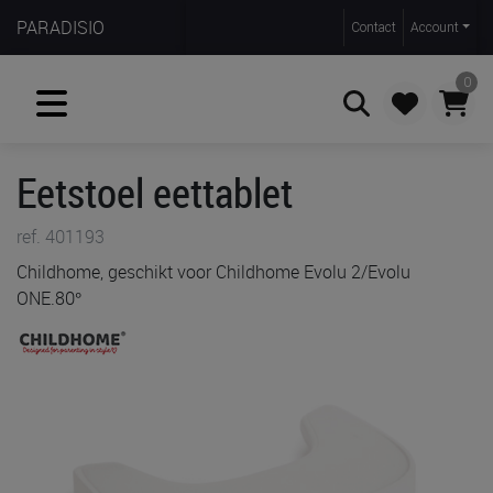
PARADISIO
Contact
Account
0
Eetstoel eettablet
Zoeken
ref. 401193
Childhome, geschikt voor Childhome Evolu 2/Evolu
ONE.80°