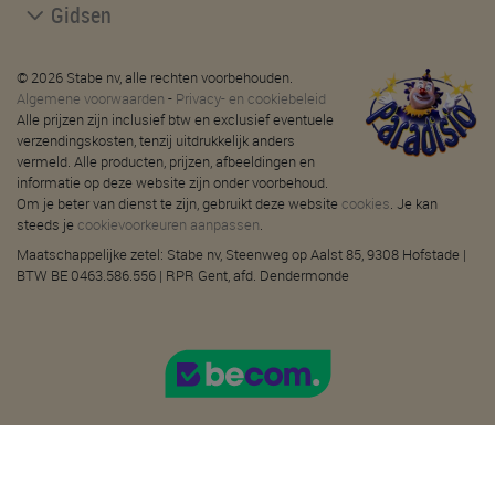
Gidsen
© 2026 Stabe nv, alle rechten voorbehouden.
Algemene voorwaarden
-
Privacy- en cookiebeleid
Alle prijzen zijn inclusief btw en exclusief eventuele
verzendingskosten, tenzij uitdrukkelijk anders
vermeld. Alle producten, prijzen, afbeeldingen en
informatie op deze website zijn onder voorbehoud.
Om je beter van dienst te zijn, gebruikt deze website
cookies
. Je kan
steeds je
cookievoorkeuren aanpassen
.
Maatschappelijke zetel: Stabe nv, Steenweg op Aalst 85, 9308 Hofstade |
BTW BE 0463.586.556 | RPR Gent, afd. Dendermonde