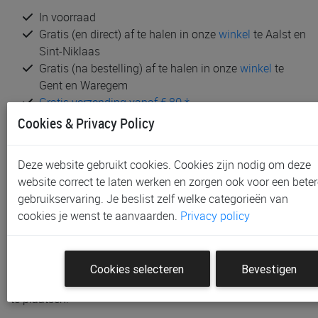
In voorraad
Gratis (en direct) af te halen in onze
winkel
te Aalst en
Sint-Niklaas
Gratis (na bestelling) af te halen in onze
winkel
te
Gent en Waregem
Gratis verzending vanaf € 80 *
Cookies & Privacy Policy
Productinformatie & specificaties
Voorraad bij Paradisio
Deze website gebruikt cookies. Cookies zijn nodig om deze
website correct te laten werken en zorgen ook voor een beter
Labels
gebruikservaring. Je beslist zelf welke categorieën van
Klantenbeoordelingen
cookies je wenst te aanvaarden.
Privacy policy
Schrijf de eerste beoordeling
Cookies selecteren
Bevestigen
Meld je aan met je Paradisio account om een beoordeling
te plaatsen.