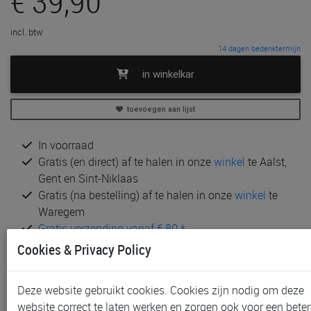
€ 39,90
incl. btw
14 dagen bedenktermijn
in winkelkar
toevoegen aan lijst
In voorraad
Gratis (en direct) af te halen in onze
winkel
te Aalst,
Gent en Sint-Niklaas
Gratis (na bestelling) af te halen in onze
winkel
te
Waregem
Gratis verzending vanaf € 80 *
Cookies & Privacy Policy
Andere artikelen uit deze collectie:
Deze website gebruikt cookies. Cookies zijn nodig om deze
website correct te laten werken en zorgen ook voor een beter