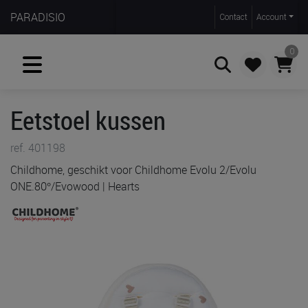
PARADISIO
Contact
Account
0
Eetstoel kussen
Zoeken
ref. 401198
Childhome, geschikt voor Childhome Evolu 2/Evolu
ONE.80°/Evowood | Hearts