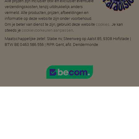
Alle prijzen zijn inclusief btw en exclusief eventuele
verzendingskosten, tenzij uitdrukkelijk anders
vermeld. Alle producten, prijzen, afbeeldingen en
informatie op deze website zijn onder voorbehoud.
Om je beter van dienst te zijn, gebruikt deze website
cookies
. Je kan
steeds je
cookievoorkeuren aanpassen
.
Maatschappelijke zetel: Stabe nv, Steenweg op Aalst 85, 9308 Hofstade |
BTW BE 0463.586.556 | RPR Gent, afd. Dendermonde