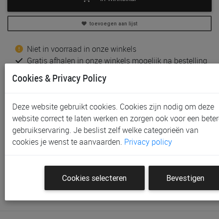
toevoegen aan lijst
Niet in voorraad in onze winkels
Gratis afhalen in onze winkels mogelijk na bestelling
Gratis verzending vanaf € 80 *
Cookies & Privacy Policy
Productinformatie & specificaties
Deze website gebruikt cookies. Cookies zijn nodig om deze
Voorraad bij Paradisio
website correct te laten werken en zorgen ook voor een beter
gebruikservaring. Je beslist zelf welke categorieën van
Klantenbeoordelingen
cookies je wenst te aanvaarden.
Privacy policy
Schrijf de eerste beoordeling
Cookies selecteren
Bevestigen
Meld je aan met je Paradisio account om een beoordeling
te plaatsen.