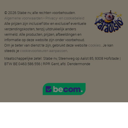
© 2026 Stabe nv, alle rechten voorbehouden.
Algemene voorwaarden
-
Privacy- en cookiebeleid
Alle prijzen zijn inclusief btw en exclusief eventuele
verzendingskosten, tenzij uitdrukkelijk anders
vermeld. Alle producten, prijzen, afbeeldingen en
informatie op deze website zijn onder voorbehoud.
Om je beter van dienst te zijn, gebruikt deze website
cookies
. Je kan
steeds je
cookievoorkeuren aanpassen
.
Maatschappelijke zetel: Stabe nv, Steenweg op Aalst 85, 9308 Hofstade |
BTW BE 0463.586.556 | RPR Gent, afd. Dendermonde