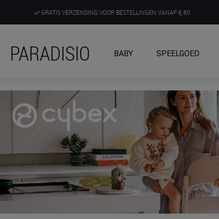
GRATIS VERZENDING VOOR BESTELLINGEN VANAF
80
DE RUIMSTE KEUZE AAN DE SCHERPSTE PRIJZEN
PARADISIO
BABY
SPEELGOED
ONTDEK, BELEEF EN KRIJG ADVIES IN ONZE WINKELS