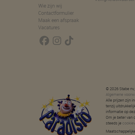
Wie zijn wij
Contactformulier
Maak een afspraak
Vacatures
© 2026 Stabe nv,
Algemene voorw
Alle prijzen zijn
tenzij uitdrukkeli
informatie op de
Om je beter van d
steeds je
cookie
Maatschappelijke