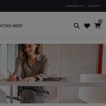
Contact
eer ons
Account
0
NTDEK MEER
Zoeken