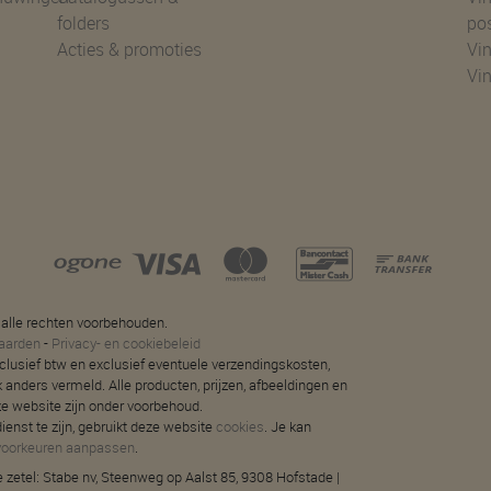
folders
po
Acties & promoties
Vin
Vi
 alle rechten voorbehouden.
aarden
-
Privacy- en cookiebeleid
 inclusief btw en exclusief eventuele verzendingskosten,
jk anders vermeld. Alle producten, prijzen, afbeeldingen en
ze website zijn onder voorbehoud.
ienst te zijn, gebruikt deze website
cookies
. Je kan
voorkeuren aanpassen
.
 zetel: Stabe nv, Steenweg op Aalst 85, 9308 Hofstade |