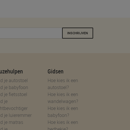
INSCHRIJVEN
uzehulpen
Gidsen
d je autostoel
Hoe kies ik een
d je babyfoon
autostoel?
d je fietsstoel
Hoe kies ik een
d je
wandelwagen?
htbevochtiger
Hoe kies ik een
d je luieremmer
babyfoon?
d je matras
Hoe kies ik een
d je
bedhekje?