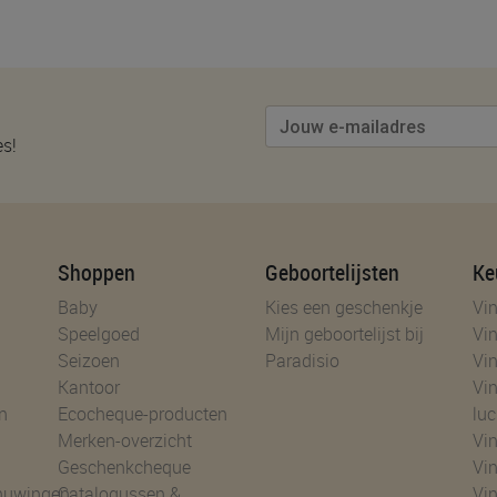
es!
Shoppen
Geboortelijsten
Ke
Baby
Kies een geschenkje
Vin
Speelgoed
Mijn geboortelijst bij
Vin
Seizoen
Paradisio
Vin
Kantoor
Vin
n
Ecocheque-producten
luc
Merken-overzicht
Vin
Geschenkcheque
Vin
huwingen
Catalogussen &
Vin