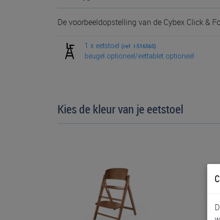
De voorbeeldopstelling van de Cybex Click & Fo
1 x eetstoel
(ref. I-516565)
beugel optioneel/eettablet optioneel
Kies de kleur van je eetstoel
C
D
w