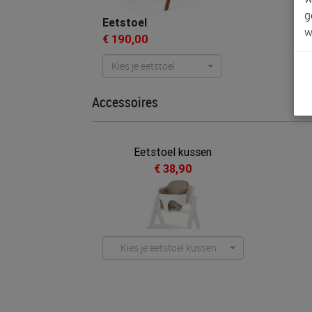
g
Eetstoel
w
€ 190,00
Kies je eetstoel
Accessoires
Eetstoel kussen
€ 38,90
Kies je eetstoel kussen