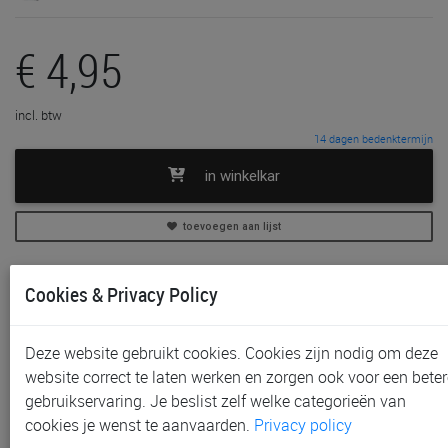
€ 4,95
incl. btw
14 dagen bedenktermijn
in winkelkar
toevoegen aan lijst
In voorraad
Cookies & Privacy Policy
Gratis (en direct) af te halen in onze
winkel
te
Waregem
Niet meer verkrijgbaar in onze
winkel
te Aalst, Gent en
Deze website gebruikt cookies. Cookies zijn nodig om deze
Sint-Niklaas
website correct te laten werken en zorgen ook voor een beter
Gratis verzending vanaf € 80 *
gebruikservaring. Je beslist zelf welke categorieën van
cookies je wenst te aanvaarden.
Privacy policy