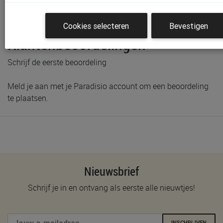
Productinformatie & specificaties
Voorraad bij Paradisio
Cookies selecteren
Bevestigen
Klantenbeoordelingen
Schrijf de eerste beoordeling
Meld je aan met je Paradisio account om een beoordeling
te plaatsen.
Nieuwsbrief
Schrijf je in en ontvang als eerste alle nieuwtjes!
INSCHRIJVEN