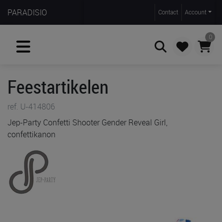
PARADISIO
Contact
Account
0
Feestartikelen
Zoeken
ref. U-414806
Jep-Party Confetti Shooter Gender Reveal Girl,
confettikanon