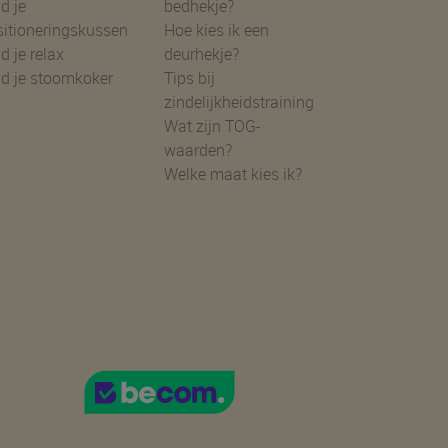
d je
bedhekje?
sitioneringskussen
Hoe kies ik een
d je relax
deurhekje?
nd je stoomkoker
Tips bij
zindelijkheidstraining
Wat zijn TOG-
waarden?
Welke maat kies ik?