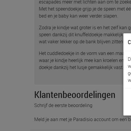
escapades meer met lichten aan om te zoeken
Met het speendoekje grijp je de speen met éé
bed en je baby kan weer verder slapen.
Zodra je kindje wat groter is en het zelf kan g
speen dankzij dit knuffeldoekje makkelijk teru
C
wat vaker lekker op de bank blijven zitten of i
Het cuddledoekje in de vorm van een maantje
D
waar je kindje heerlijk mee kan kroelen en kn
w
doekje dankzij het lusje gemakkelijk vast aan
g
w
Klantenbeoordelingen
Schrijf de eerste beoordeling
Meld je aan met je Paradisio account om een b