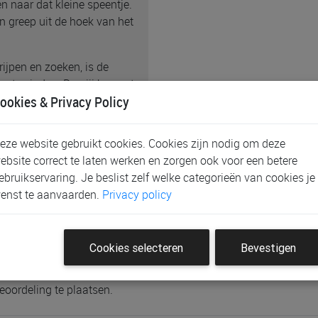
 naar dat kleine speentje.
n greep uit de hoek van het
rijpen en zoeken, is de
g te vinden. Dus jij kan net
ookies & Privacy Policy
n bed blijven liggen. Enjoy!
 en is van zachte teddystof
eze website gebruikt cookies. Cookies zijn nodig om deze
uffelen. Je knoopt het
ebsite correct te laten werken en zorgen ook voor een betere
 het speentje.
ebruikservaring. Je beslist zelf welke categorieën van cookies je
enst te aanvaarden.
Privacy policy
Cookies selecteren
Bevestigen
eoordeling te plaatsen.