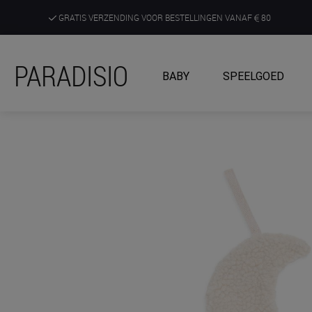
GRATIS VERZENDING VOOR BESTELLINGEN VANAF
80
DE RUIMSTE KEUZE AAN DE SCHERPSTE PRIJZEN
PARADISIO
BABY
SPEELGOED
ONTDEK, BELEEF EN KRIJG ADVIES IN ONZE WINKELS