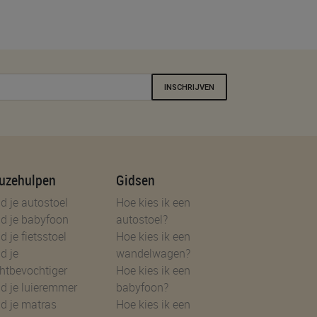
INSCHRIJVEN
uzehulpen
Gidsen
d je autostoel
Hoe kies ik een
d je babyfoon
autostoel?
d je fietsstoel
Hoe kies ik een
d je
wandelwagen?
htbevochtiger
Hoe kies ik een
d je luieremmer
babyfoon?
d je matras
Hoe kies ik een