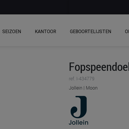
SEIZOEN
KANTOOR
GEBOORTELIJSTEN
O
Fopspeendoe
ref. I-434779
Jollein | Moon