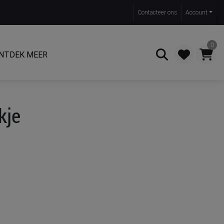
Contact
eer ons
Account
0
NTDEK MEER
Zoeken
kje