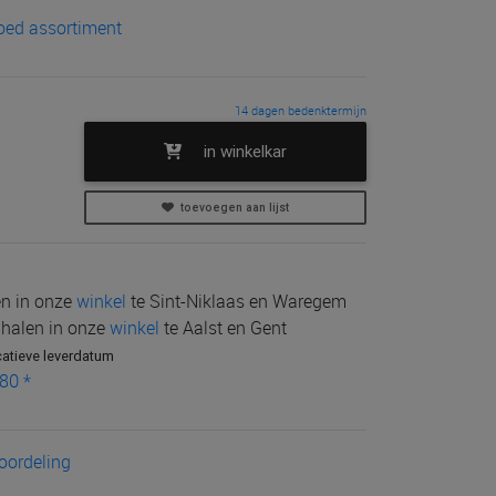
goed assortiment
14 dagen bedenktermijn
in winkelkar
toevoegen aan lijst
len in onze
winkel
te Sint-Niklaas en Waregem
e halen in onze
winkel
te Aalst en Gent
catieve leverdatum
80 *
eoordeling