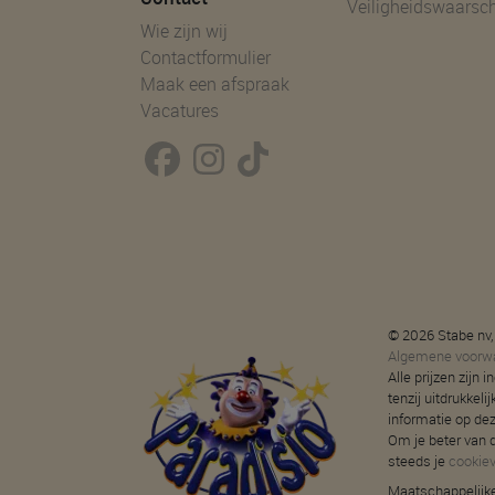
Veiligheidswaarsc
Wie zijn wij
Contactformulier
Maak een afspraak
Vacatures
© 2026 Stabe nv,
Algemene voorw
Alle prijzen zijn
tenzij uitdrukkeli
informatie op de
Om je beter van d
steeds je
cookie
Maatschappelijke