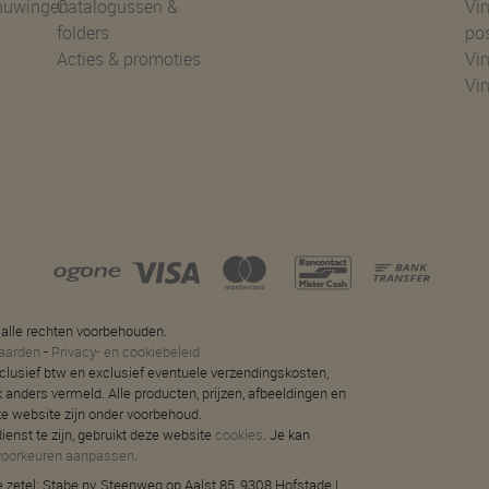
huwingen
Catalogussen &
Vin
folders
po
Acties & promoties
Vin
Vi
 alle rechten voorbehouden.
aarden
-
Privacy- en cookiebeleid
 inclusief btw en exclusief eventuele verzendingskosten,
jk anders vermeld. Alle producten, prijzen, afbeeldingen en
ze website zijn onder voorbehoud.
ienst te zijn, gebruikt deze website
cookies
. Je kan
voorkeuren aanpassen
.
 zetel: Stabe nv, Steenweg op Aalst 85, 9308 Hofstade |