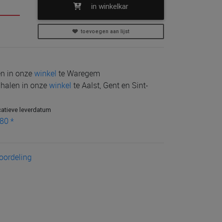
in winkelkar
toevoegen aan lijst
len in onze
winkel
te Waregem
e halen in onze
winkel
te Aalst, Gent en Sint-
catieve leverdatum
80 *
eoordeling