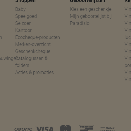
Baby
Kies een geschenkje
Vin
Speelgoed
Mijn geboortelijst bij
Vin
Seizoen
Paradisio
Vin
Kantoor
Vin
n
Ecocheque-producten
luc
Merken-overzicht
Vin
Geschenkcheque
Vin
huwingen
Catalogussen &
Vin
folders
po
Acties & promoties
Vin
Vi