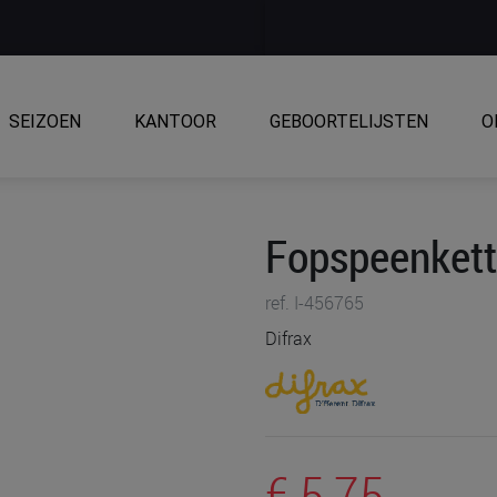
SEIZOEN
KANTOOR
GEBOORTELIJSTEN
O
Fopspeenkett
ref. I-456765
Difrax
€ 5,75