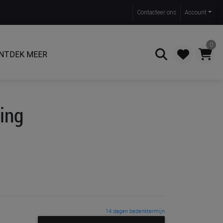
Contact
eer ons
Account
0
NTDEK MEER
Zoeken
ing
14 dagen bedenktermijn