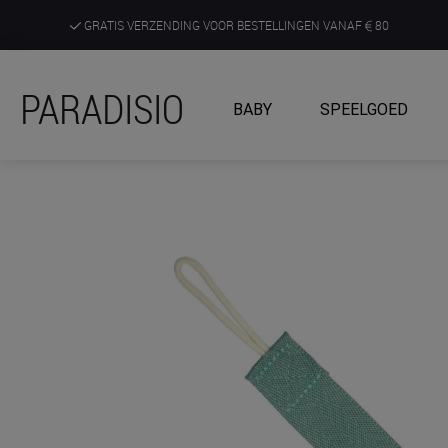
GRATIS VERZENDING VOOR BESTELLINGEN VANAF
80
DE RUIMSTE KEUZE AAN DE SCHERPSTE PRIJZEN
PARADISIO
BABY
SPEELGOED
ONTDEK, BELEEF EN KRIJG ADVIES IN ONZE WINKELS