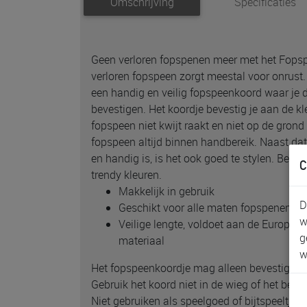
Omschrijving
Specificaties
Geen verloren fopspenen meer met het Fopsp
verloren fopspeen zorgt meestal voor onrust.
een handig en veilig fopspeenkoord waar je 
bevestigen. Het koordje bevestig je aan de kl
fopspeen niet kwijt raakt en niet op de grond 
fopspeen altijd binnen handbereik. Naast dat
en handig is, is het ook goed te stylen. Besch
C
trendy kleuren.
Makkelijk in gebruik
D
Geschikt voor alle maten fopspenen
w
Veilige lengte, voldoet aan de Europes
g
materiaal
w
Het fopspeenkoordje mag alleen bevestigd w
Gebruik het koord niet in de wieg of het bedj
Niet gebruiken als speelgoed of bijtspeeltje.