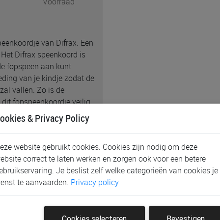
Voorraad
eenkoordje van Difrax. Een
 Het Difrax speenkoord is
de fopspeen aan kunt
eding van je kindje zodat de
zal vallen. Zo is de
 dit fopspeenkoordje veilig
ikbaar in verschillende
ookies & Privacy Policy
eze website gebruikt cookies. Cookies zijn nodig om deze
ebsite correct te laten werken en zorgen ook voor een betere
e normBPA- en BPS-vrij
ebruikservaring. Je beslist zelf welke categorieën van cookies je
enst te aanvaarden.
Privacy policy
orden aan kleding.
e.
Cookies selecteren
Bevestigen