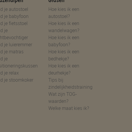
d je autostoel
Hoe kies ik een
d je babyfoon
autostoel?
d je fietsstoel
Hoe kies ik een
d je
wandelwagen?
htbevochtiger
Hoe kies ik een
d je luieremmer
babyfoon?
d je matras
Hoe kies ik een
d je
bedhekje?
sitioneringskussen
Hoe kies ik een
d je relax
deurhekje?
nd je stoomkoker
Tips bij
zindelijkheidstraining
Wat zijn TOG-
waarden?
Welke maat kies ik?