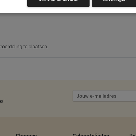
eoordeling te plaatsen.
es!
Shoppen
Geboortelijsten
Ke