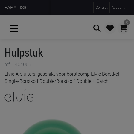
PARADISIO
Contact
Account
0
Hulpstuk
Zoeken
ref. I-404066
Elvie Afsluiters, geschikt voor borstpomp Elvie Borstkolf
Single/Borstkolf Double/Borstkolf Double + Catch