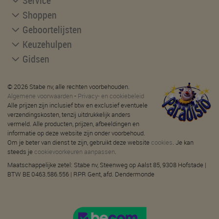
Service
Shoppen
Geboortelijsten
Keuzehulpen
Gidsen
© 2026 Stabe nv, alle rechten voorbehouden.
Algemene voorwaarden
-
Privacy- en cookiebeleid
Alle prijzen zijn inclusief btw en exclusief eventuele
verzendingskosten, tenzij uitdrukkelijk anders
vermeld. Alle producten, prijzen, afbeeldingen en
informatie op deze website zijn onder voorbehoud.
Om je beter van dienst te zijn, gebruikt deze website
cookies
. Je kan
steeds je
cookievoorkeuren aanpassen
.
Maatschappelijke zetel: Stabe nv, Steenweg op Aalst 85, 9308 Hofstade |
BTW BE 0463.586.556 | RPR Gent, afd. Dendermonde