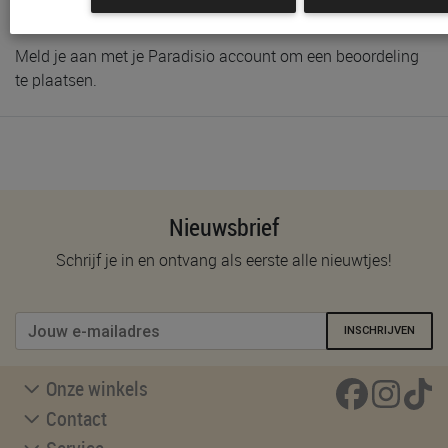
Schrijf de eerste beoordeling
Meld je aan met je Paradisio account om een beoordeling
te plaatsen.
Nieuwsbrief
Schrijf je in en ontvang als eerste alle nieuwtjes!
INSCHRIJVEN
Onze winkels
Contact