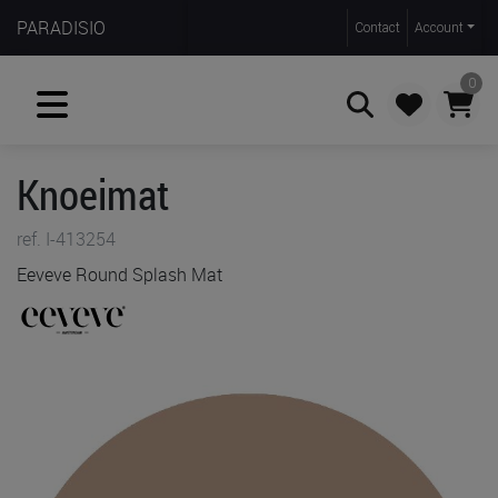
PARADISIO
Contact
Account
0
Knoeimat
Zoeken
ref. I-413254
Eeveve Round Splash Mat