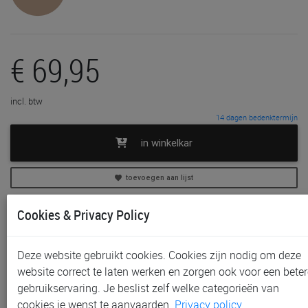
€ 69,95
incl. btw
14 dagen bedenktermijn
in winkelkar
toevoegen aan lijst
Cookies & Privacy Policy
In voorraad
Gratis (en direct) af te halen in onze
winkel
te Aalst,
Gent en Sint-Niklaas
Deze website gebruikt cookies. Cookies zijn nodig om deze
Gratis (na bestelling) af te halen in onze
winkel
te
website correct te laten werken en zorgen ook voor een beter
Waregem
gebruikservaring. Je beslist zelf welke categorieën van
Gratis verzending vanaf € 80 *
cookies je wenst te aanvaarden.
Privacy policy