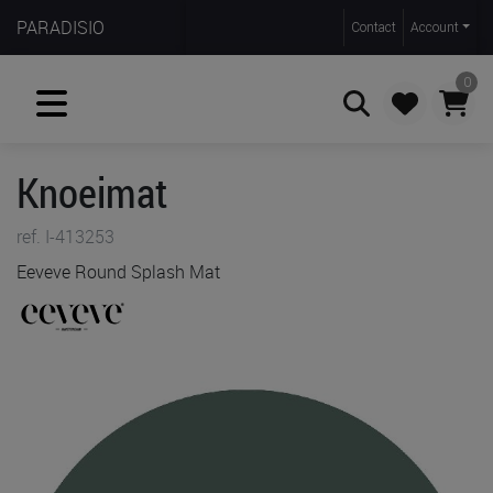
PARADISIO
Contact
Account
0
Knoeimat
Zoeken
ref. I-413253
Eeveve Round Splash Mat