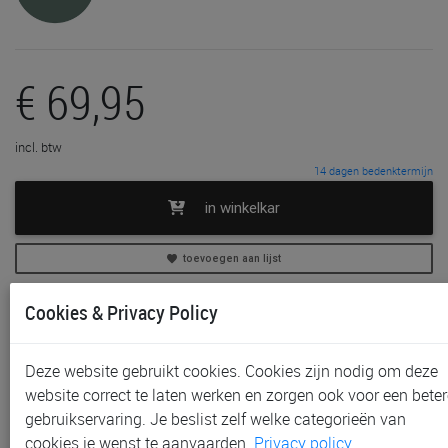
€ 69,95
incl. btw
14 dagen bedenktermijn
in winkelkar
toevoegen aan lijst
Cookies & Privacy Policy
In voorraad
Gratis (en direct) af te halen in onze
winkel
te Sint-
Niklaas
Deze website gebruikt cookies. Cookies zijn nodig om deze
Gratis (na bestelling) af te halen in onze
winkel
te
website correct te laten werken en zorgen ook voor een beter
Aalst, Gent en Waregem
gebruikservaring. Je beslist zelf welke categorieën van
Gratis verzending vanaf € 80 *
cookies je wenst te aanvaarden.
Privacy policy