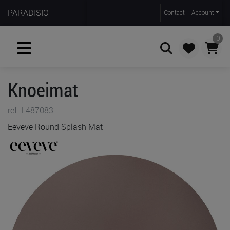
PARADISIO
Contact
Account
0
Knoeimat
Zoeken
ref. I-487083
Eeveve Round Splash Mat