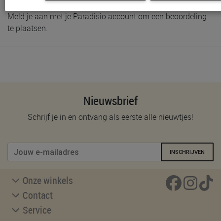
Meld je aan met je Paradisio account om een beoordeling
te plaatsen.
Nieuwsbrief
Schrijf je in en ontvang als eerste alle nieuwtjes!
INSCHRIJVEN
Onze winkels
Contact
Service