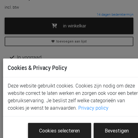
incl. btw
14 dagen bedenktermijn
in winkelkar
toevoegen aan lijst
In voorraad
Gratis (en direct) af te halen in onze
winkel
te Aalst,
Cookies & Privacy Policy
Gent, Sint-Niklaas en Waregem
Gratis verzending vanaf € 80 *
Deze website gebruikt cookies. Cookies zijn nodig om deze
website correct te laten werken en zorgen ook voor een beter
Productinformatie & specificaties
gebruikservaring. Je beslist zelf welke categorieën van
Voorraad bij Paradisio
cookies je wenst te aanvaarden.
Privacy policy
Klantenbeoordelingen
Cookies selecteren
Bevestigen
Schrijf de eerste beoordeling