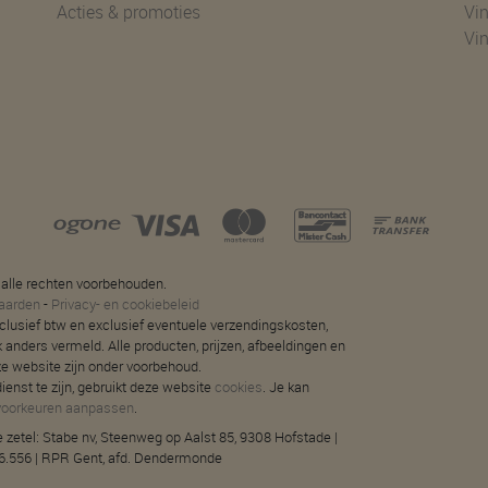
Acties & promoties
Vin
Vi
 alle rechten voorbehouden.
aarden
-
Privacy- en cookiebeleid
 inclusief btw en exclusief eventuele verzendingskosten,
jk anders vermeld. Alle producten, prijzen, afbeeldingen en
ze website zijn onder voorbehoud.
ienst te zijn, gebruikt deze website
cookies
. Je kan
voorkeuren aanpassen
.
 zetel: Stabe nv, Steenweg op Aalst 85, 9308 Hofstade |
.556 | RPR Gent, afd. Dendermonde