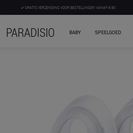
GRATIS VERZENDING VOOR BESTELLINGEN VANAF
80
DE RUIMSTE KEUZE AAN DE SCHERPSTE PRIJZEN
PARADISIO
BABY
SPEELGOED
ONTDEK, BELEEF EN KRIJG ADVIES IN ONZE WINKELS