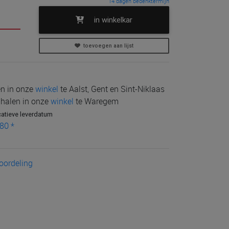
14 dagen bedenktermijn
in winkelkar
toevoegen aan lijst
len in onze
winkel
te Aalst, Gent en Sint-Niklaas
e halen in onze
winkel
te Waregem
catieve leverdatum
80 *
eoordeling