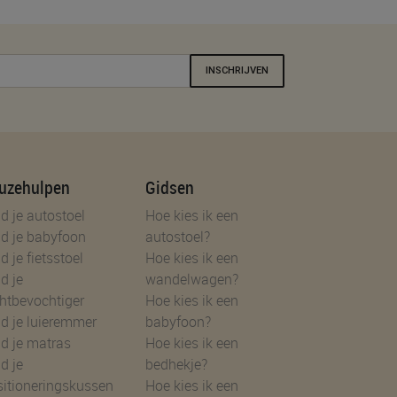
INSCHRIJVEN
uzehulpen
Gidsen
d je autostoel
Hoe kies ik een
d je babyfoon
autostoel?
d je fietsstoel
Hoe kies ik een
d je
wandelwagen?
htbevochtiger
Hoe kies ik een
d je luieremmer
babyfoon?
d je matras
Hoe kies ik een
d je
bedhekje?
sitioneringskussen
Hoe kies ik een