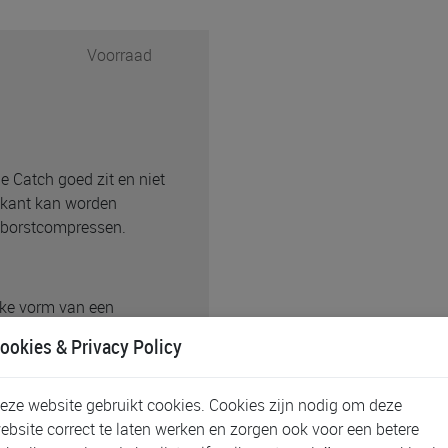
Voorraad
e Catch goed zit en niet
e kant kan worden
 borstcompressen.
jke vorm van een
den gedragen zonder
ookies & Privacy Policy
e randen kunnen worden
eze website gebruikt cookies. Cookies zijn nodig om deze
ebsite correct te laten werken en zorgen ook voor een betere