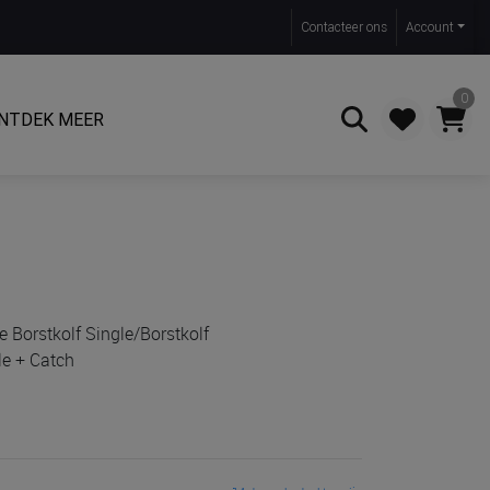
Contact
eer ons
Account
0
NTDEK MEER
Zoeken
ie Borstkolf Single/Borstkolf
le + Catch