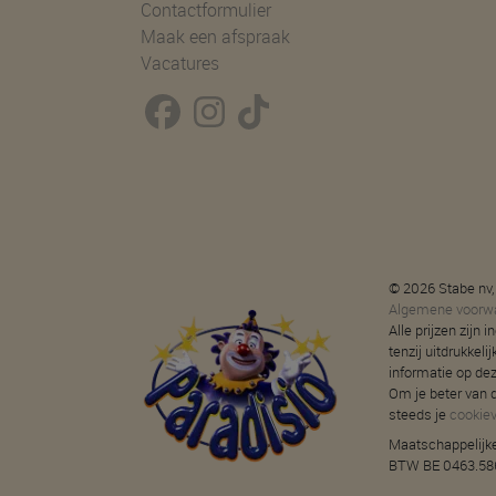
Contactformulier
Maak een afspraak
Vacatures
© 2026 Stabe nv,
Algemene voorw
Alle prijzen zijn
tenzij uitdrukkeli
informatie op de
Om je beter van d
steeds je
cookie
Maatschappelijke
BTW BE 0463.586