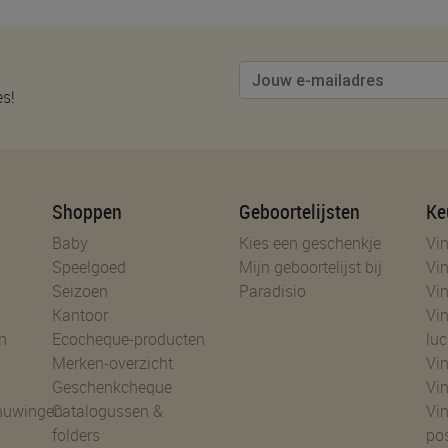
es!
Shoppen
Geboortelijsten
Ke
Baby
Kies een geschenkje
Vin
Speelgoed
Mijn geboortelijst bij
Vin
Seizoen
Paradisio
Vin
Kantoor
Vin
n
Ecocheque-producten
luc
Merken-overzicht
Vin
Geschenkcheque
Vin
huwingen
Catalogussen &
Vin
folders
po