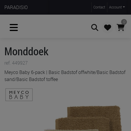
PARADISIO
Contact
Account
0
Monddoek
Zoeken
ref. 449927
Meyco Baby 6-pack | Basic Badstof offwhite/Basic Badstof
sand/Basic Badstof toffee