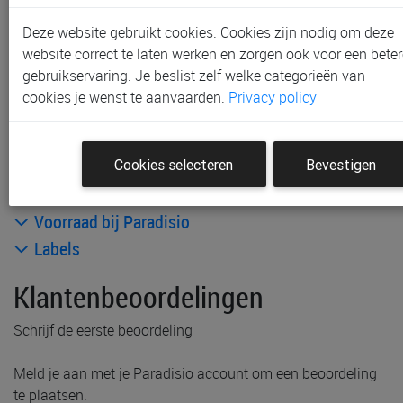
Inclusief taksen
Deze website gebruikt cookies. Cookies zijn nodig om deze
website correct te laten werken en zorgen ook voor een beter
Andere artikelen uit deze collectie:
gebruikservaring. Je beslist zelf welke categorieën van
cookies je wenst te aanvaarden.
Privacy policy
Cookies selecteren
Bevestigen
Productinformatie & specificaties
Voorraad bij Paradisio
Labels
Klantenbeoordelingen
Schrijf de eerste beoordeling
Meld je aan met je Paradisio account om een beoordeling
te plaatsen.