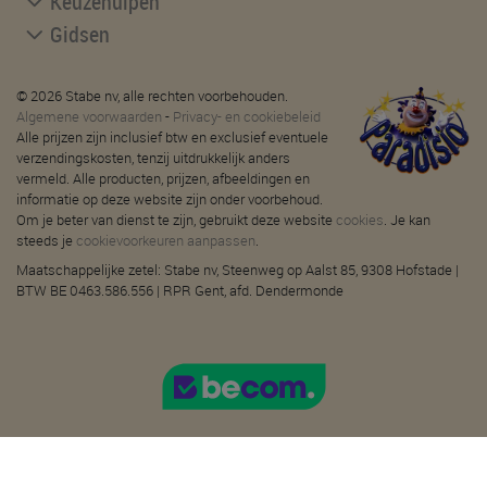
Keuzehulpen
Gidsen
© 2026 Stabe nv, alle rechten voorbehouden.
Algemene voorwaarden
-
Privacy- en cookiebeleid
Alle prijzen zijn inclusief btw en exclusief eventuele
verzendingskosten, tenzij uitdrukkelijk anders
vermeld. Alle producten, prijzen, afbeeldingen en
informatie op deze website zijn onder voorbehoud.
Om je beter van dienst te zijn, gebruikt deze website
cookies
. Je kan
steeds je
cookievoorkeuren aanpassen
.
Maatschappelijke zetel: Stabe nv, Steenweg op Aalst 85, 9308 Hofstade |
BTW BE 0463.586.556 | RPR Gent, afd. Dendermonde