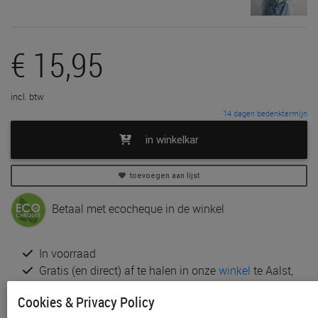
€ 15,95
incl. btw
14 dagen bedenktermijn
in winkelkar
toevoegen aan lijst
Betaal met ecocheque in de winkel
In voorraad
Gratis (en direct) af te halen in onze
winkel
te Aalst,
Gent, Sint-Niklaas en Waregem
Cookies & Privacy Policy
Gratis verzending vanaf € 80 *