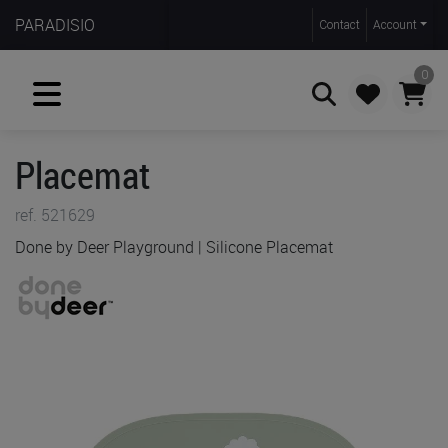
PARADISIO
Contact
Account
0
Placemat
Zoeken
ref. 521629
Done by Deer Playground | Silicone Placemat