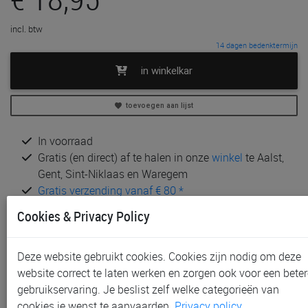
incl. btw
14 dagen bedenktermijn
in winkelkar
toevoegen aan lijst
In voorraad
Gratis (en direct) af te halen in onze
winkel
te Aalst,
Gent, Sint-Niklaas en Waregem
Gratis verzending vanaf € 80 *
Cookies & Privacy Policy
Andere artikelen uit deze collectie:
Deze website gebruikt cookies. Cookies zijn nodig om deze
website correct te laten werken en zorgen ook voor een beter
gebruikservaring. Je beslist zelf welke categorieën van
cookies je wenst te aanvaarden.
Privacy policy