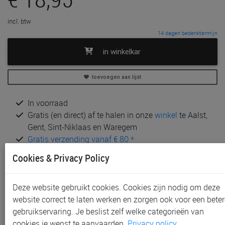
incl. btw
14 dagen bedenktermijn
in winkelkar
toevoegen aan lijst
In voorraad
Gratis (en direct) af te halen in onze
winkel
te Aalst,
Gent, Sint-Niklaas en Waregem
Gratis verzending vanaf € 80 *
Cookies & Privacy Policy
Andere artikelen uit deze collectie:
Deze website gebruikt cookies. Cookies zijn nodig om deze
website correct te laten werken en zorgen ook voor een beter
gebruikservaring. Je beslist zelf welke categorieën van
cookies je wenst te aanvaarden.
Privacy policy