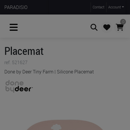
PARADISIO
Contact
Account
0
Placemat
Zoeken
ref. 521627
Done by Deer Tiny Farm | Silicone Placemat