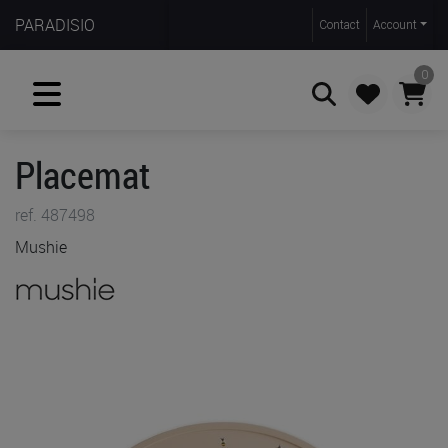
PARADISIO
Contact
Account
0
Placemat
Zoeken
ref. 487498
Mushie