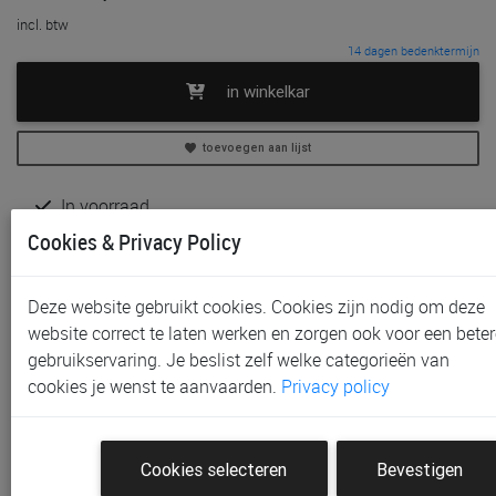
incl. btw
14 dagen bedenktermijn
in winkelkar
toevoegen aan lijst
In voorraad
Gratis (en direct) af te halen in onze
winkel
te Aalst,
Cookies & Privacy Policy
Gent, Sint-Niklaas en Waregem
Gratis verzending vanaf € 80 *
Deze website gebruikt cookies. Cookies zijn nodig om deze
website correct te laten werken en zorgen ook voor een beter
Productinformatie & specificaties
gebruikservaring. Je beslist zelf welke categorieën van
Voorraad bij Paradisio
cookies je wenst te aanvaarden.
Privacy policy
Klantenbeoordelingen
Cookies selecteren
Bevestigen
Schrijf de eerste beoordeling