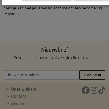
Meld je aan met je Paradisio account om een beoordeling
te plaatsen.
Nieuwsbrief
Schrijf je in en ontvang als eerste alle nieuwtjes!
INSCHRIJVEN
Onze winkels
Contact
Service