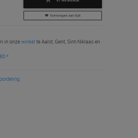
toevoegen aan lijst
len in onze
winkel
te Aalst, Gent, Sint-Niklaas en
80 *
eoordeling