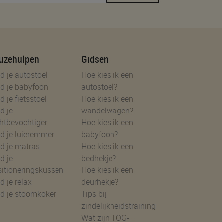
uzehulpen
Gidsen
d je autostoel
Hoe kies ik een
d je babyfoon
autostoel?
d je fietsstoel
Hoe kies ik een
d je
wandelwagen?
htbevochtiger
Hoe kies ik een
d je luieremmer
babyfoon?
d je matras
Hoe kies ik een
d je
bedhekje?
sitioneringskussen
Hoe kies ik een
d je relax
deurhekje?
nd je stoomkoker
Tips bij
zindelijkheidstraining
Wat zijn TOG-