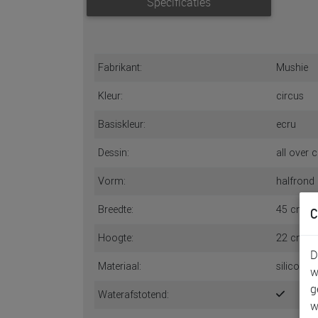
Specificaties
Fabrikant:
Mushie
Kleur:
circus
Basiskleur:
ecru
Dessin:
all over c
Vorm:
halfrond
Breedte:
45 cm
C
Hoogte:
22 cm
D
Materiaal:
siliconen
w
g
Waterafstotend:
w