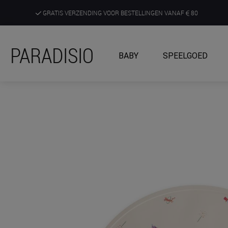
GRATIS VERZENDING VOOR BESTELLINGEN VANAF
80
DE RUIMSTE KEUZE AAN DE SCHERPSTE PRIJZEN
PARADISIO
BABY
SPEELGOED
ONTDEK, BELEEF EN KRIJG ADVIES IN ONZE WINKELS