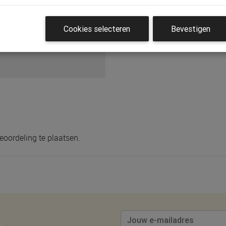
Cookies selecteren
Bevestigen
803402
eoordeling te plaatsen.