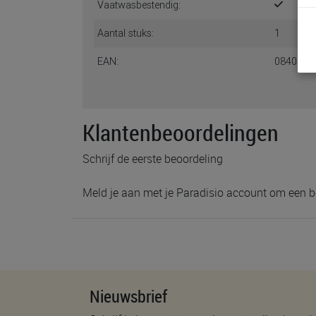
Vaatwasbestendig:
Aantal stuks:
1
EAN:
0840355
Klantenbeoordelingen
Schrijf de eerste beoordeling
Meld je aan met je Paradisio account om een b
Nieuwsbrief