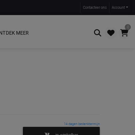
Contact
eer ons
Account
0
NTDEK MEER
Zoeken
14 dagen bedenktermijn
in winkelkar