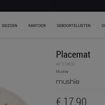
SEIZOEN
KANTOOR
GEBOORTELIJSTEN
O
Placemat
ref. 519602
Mushie
€ 17,90