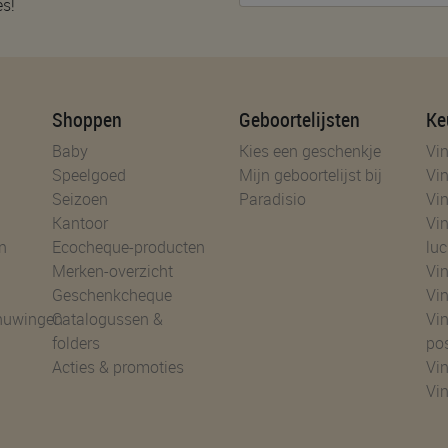
es!
Shoppen
Geboortelijsten
Ke
Baby
Kies een geschenkje
Vin
Speelgoed
Mijn geboortelijst bij
Vin
Seizoen
Paradisio
Vin
Kantoor
Vin
n
Ecocheque-producten
luc
Merken-overzicht
Vin
Geschenkcheque
Vin
huwingen
Catalogussen &
Vin
folders
po
Acties & promoties
Vin
Vi