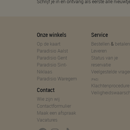
Schrijf je in en ontvang als eerste alle nieuwtj
Onze winkels
Service
Op de kaart
Bestellen
&
betalen
Paradisio Aalst
Leveren
Paradisio Gent
Status van je
Paradisio Sint-
reservatie
Niklaas
Veelgestelde vrage
Paradisio Waregem
(FAQ)
Klachtenprocedure
Contact
Veiligheidswaarsc
Wie zijn wij
Contactformulier
Maak een afspraak
Vacatures