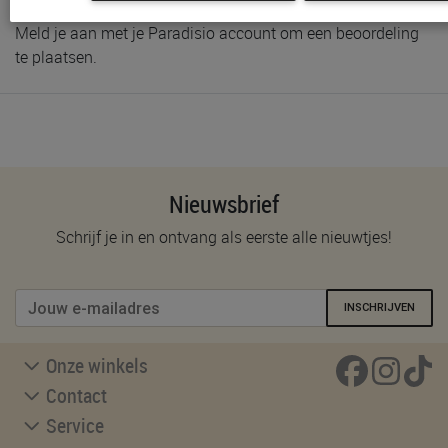
Meld je aan met je Paradisio account om een beoordeling
te plaatsen.
Nieuwsbrief
Schrijf je in en ontvang als eerste alle nieuwtjes!
INSCHRIJVEN
Onze winkels
Contact
Service