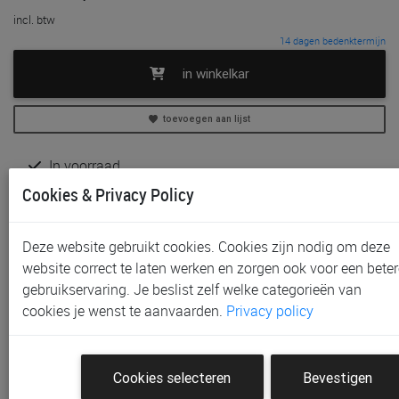
incl. btw
14 dagen bedenktermijn
in winkelkar
toevoegen aan lijst
In voorraad
Gratis (en direct) af te halen in onze
winkel
te Aalst,
Cookies & Privacy Policy
Gent, Sint-Niklaas en Waregem
Gratis verzending vanaf € 80 *
Deze website gebruikt cookies. Cookies zijn nodig om deze
website correct te laten werken en zorgen ook voor een beter
Productinformatie & specificaties
gebruikservaring. Je beslist zelf welke categorieën van
Voorraad bij Paradisio
cookies je wenst te aanvaarden.
Privacy policy
Klantenbeoordelingen
Cookies selecteren
Bevestigen
Schrijf de eerste beoordeling