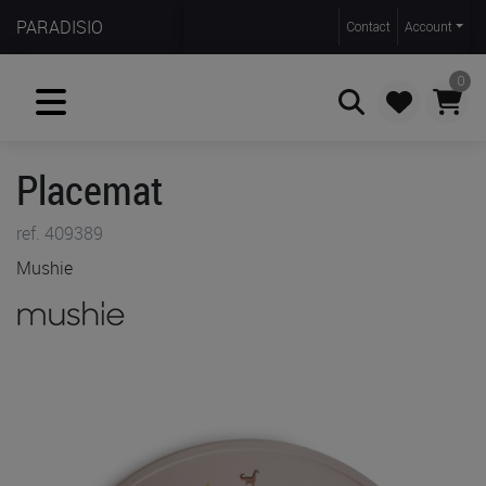
PARADISIO
Contact
Account
0
Placemat
Zoeken
ref. 409389
Mushie