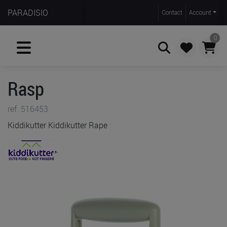
PARADISIO
Contact
Account
0
Rasp
Zoeken
ref. 516453
Kiddikutter Kiddikutter Rape