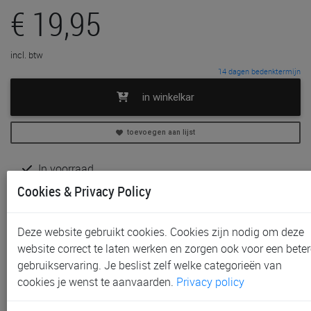
€ 19,95
incl. btw
14 dagen bedenktermijn
in winkelkar
toevoegen aan lijst
In voorraad
Gratis (en direct) af te halen in onze
winkel
te Sint-
Cookies & Privacy Policy
Niklaas en Waregem
Gratis (na bestelling) af te halen in onze
winkel
te
Deze website gebruikt cookies. Cookies zijn nodig om deze
Aalst en Gent
website correct te laten werken en zorgen ook voor een beter
Gratis verzending vanaf € 80 *
gebruikservaring. Je beslist zelf welke categorieën van
cookies je wenst te aanvaarden.
Privacy policy
Productinformatie & specificaties
Voorraad bij Paradisio