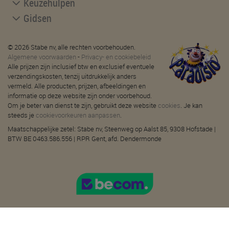
Keuzehulpen
Gidsen
© 2026 Stabe nv, alle rechten voorbehouden.
Algemene voorwaarden
-
Privacy- en cookiebeleid
Alle prijzen zijn inclusief btw en exclusief eventuele
verzendingskosten, tenzij uitdrukkelijk anders
vermeld. Alle producten, prijzen, afbeeldingen en
informatie op deze website zijn onder voorbehoud.
Om je beter van dienst te zijn, gebruikt deze website
cookies
. Je kan
steeds je
cookievoorkeuren aanpassen
.
Maatschappelijke zetel: Stabe nv, Steenweg op Aalst 85, 9308 Hofstade |
BTW BE 0463.586.556 | RPR Gent, afd. Dendermonde