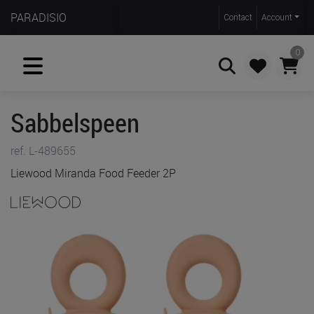
PARADISIO
Contact
Account
0
Sabbelspeen
Zoeken
ref. L-489655
Liewood Miranda Food Feeder 2P