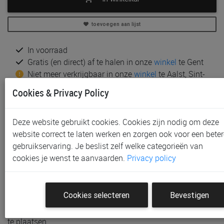
toevoegen aan lijst
In voorraad
Gratis (en direct) af te halen in onze
winkel
te Gent
Niet meer verkrijgbaar in onze
winkel
te Aalst, Sint-
Niklaas en Waregem
Cookies & Privacy Policy
Gratis verzending vanaf € 80 *
Deze website gebruikt cookies. Cookies zijn nodig om deze
Productinformatie & specificaties
website correct te laten werken en zorgen ook voor een beter
Voorraad bij Paradisio
gebruikservaring. Je beslist zelf welke categorieën van
cookies je wenst te aanvaarden.
Privacy policy
Klantenbeoordelingen
Schrijf de eerste beoordeling
Cookies selecteren
Bevestigen
Meld je aan met je Paradisio account om een beoordeling
te plaatsen.