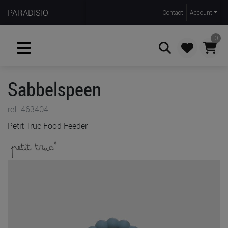
PARADISIO
Contact
Account
0
Sabbelspeen
Zoeken
ref. 463404
Petit Truc Food Feeder