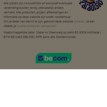
Alle prijzen zijn inclusief btw en exclusief eventuele
verzendingskosten, tenzij uitdrukkelijk anders
vermeld. Alle producten, prijzen, afbeeldingen en
informatie op deze website zijn onder voorbehoud.
Om je beter van dienst te zijn, gebruikt deze website
cookies
. Je kan
steeds je
cookievoorkeuren aanpassen
.
Maatschappelijke zetel: Stabe nv, Steenweg op Aalst 85, 9308 Hofstade |
BTW BE 0463.586.556 | RPR Gent, afd. Dendermonde