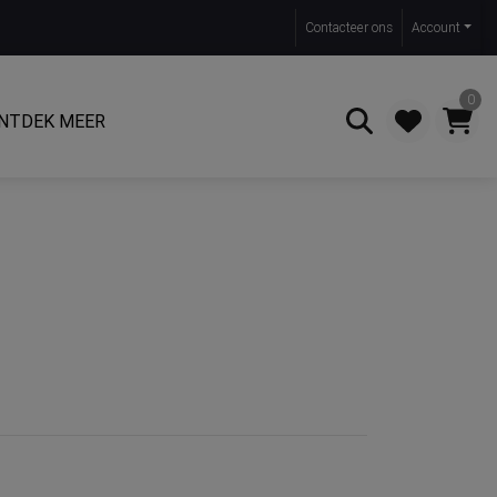
Contact
eer ons
Account
0
NTDEK MEER
Zoeken