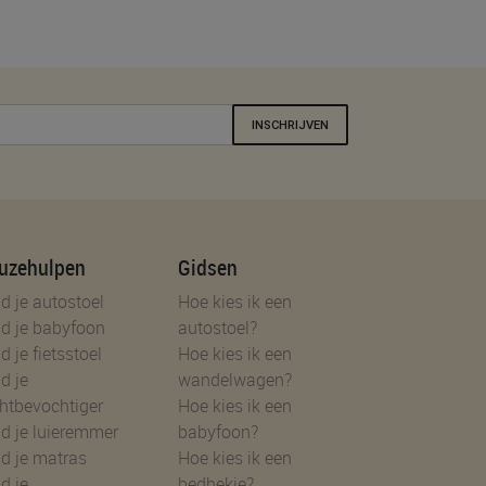
INSCHRIJVEN
uzehulpen
Gidsen
d je autostoel
Hoe kies ik een
d je babyfoon
autostoel?
d je fietsstoel
Hoe kies ik een
d je
wandelwagen?
htbevochtiger
Hoe kies ik een
d je luieremmer
babyfoon?
d je matras
Hoe kies ik een
d je
bedhekje?