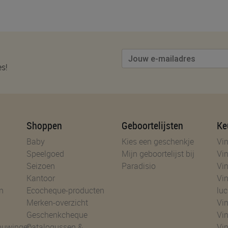
es!
Shoppen
Geboortelijsten
Ke
Baby
Kies een geschenkje
Vin
Speelgoed
Mijn geboortelijst bij
Vin
Seizoen
Paradisio
Vin
Kantoor
Vin
n
Ecocheque-producten
luc
Merken-overzicht
Vin
Geschenkcheque
Vin
huwingen
Catalogussen &
Vin