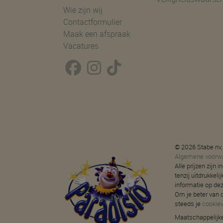
Wie zijn wij
Contactformulier
Maak een afspraak
Vacatures
© 2026 Stabe nv,
Algemene voorw
Alle prijzen zijn
tenzij uitdrukkeli
informatie op de
Om je beter van d
steeds je
cookie
Maatschappelijke