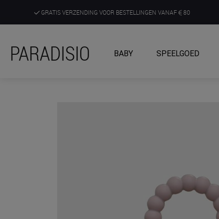
GRATIS VERZENDING VOOR BESTELLINGEN VANAF
80
DE RUIMSTE KEUZE AAN DE SCHERPSTE PRIJZEN
PARADISIO
BABY
SPEELGOED
ONTDEK, BELEEF EN KRIJG ADVIES IN ONZE WINKELS