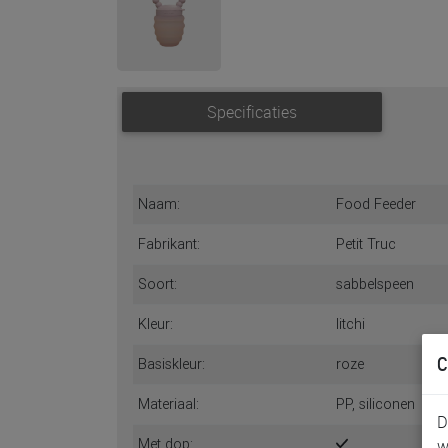
Specificaties
Naam:
Food Feeder
Fabrikant:
Petit Truc
Soort:
sabbelspeen
Kleur:
litchi
C
Basiskleur:
roze
Materiaal:
PP, siliconen
D
Met dop:
w