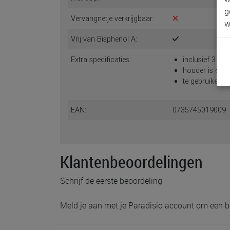
g
Vervangnetje verkrijgbaar:
w
Vrij van Bisphenol A:
Extra specificaties:
inclusief 3 ver
houder is ook 
te gebruiken 
EAN:
0735745019009
Klantenbeoordelingen
Schrijf de eerste beoordeling
Meld je aan met je Paradisio account om een b