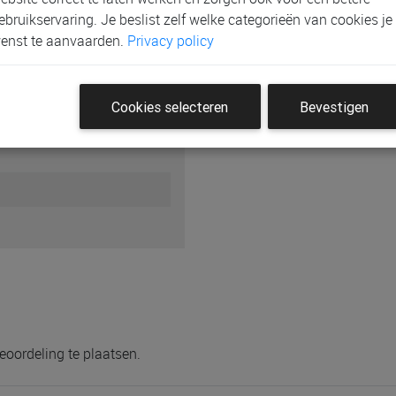
ebruikservaring. Je beslist zelf welke categorieën van cookies je
enst te aanvaarden.
Privacy policy
schillende vervangnetjes
Cookies selecteren
Bevestigen
een bijtring
vanaf 6 maanden
eoordeling te plaatsen.