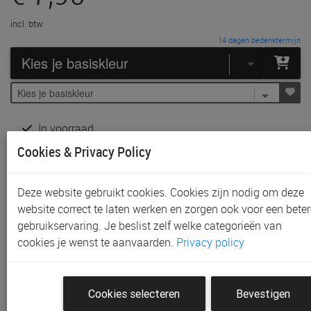
incl. btw
14 dagen bedenktermijn
In voorraad
Gratis (en direct) af te halen in onze
winkel
te Aalst,
Cookies & Privacy Policy
Gent, Sint-Niklaas en Waregem
Gratis verzending vanaf € 80 *
Deze website gebruikt cookies. Cookies zijn nodig om deze
website correct te laten werken en zorgen ook voor een beter
Productinformatie & specificaties
gebruikservaring. Je beslist zelf welke categorieën van
Voorraad bij Paradisio
cookies je wenst te aanvaarden.
Privacy policy
Klantenbeoordelingen
Cookies selecteren
Bevestigen
Schrijf de eerste beoordeling