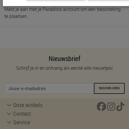
Meld je aan met je Paradisio account om een beoordeling
te plaatsen.
Nieuwsbrief
Schrijf je in en ontvang als eerste alle nieuwtjes!
INSCHRIJVEN
Onze winkels
Contact
Service