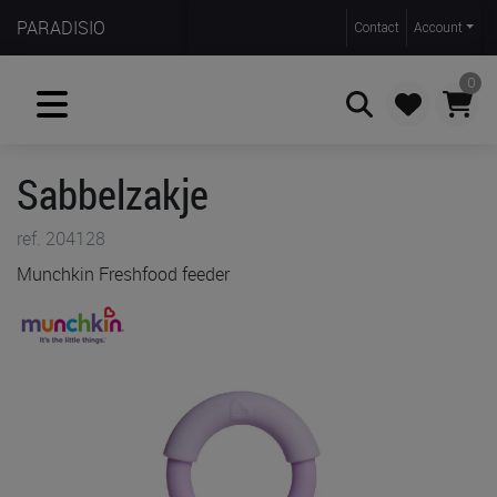
PARADISIO
Contact
Account
0
Sabbelzakje
Zoeken
ref. 204128
Munchkin Freshfood feeder