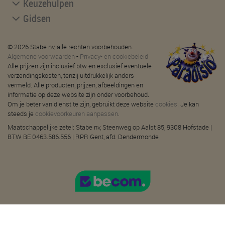
Keuzehulpen
Gidsen
© 2026 Stabe nv, alle rechten voorbehouden.
Algemene voorwaarden
-
Privacy- en cookiebeleid
Alle prijzen zijn inclusief btw en exclusief eventuele
verzendingskosten, tenzij uitdrukkelijk anders
vermeld. Alle producten, prijzen, afbeeldingen en
informatie op deze website zijn onder voorbehoud.
Om je beter van dienst te zijn, gebruikt deze website
cookies
. Je kan
steeds je
cookievoorkeuren aanpassen
.
Maatschappelijke zetel: Stabe nv, Steenweg op Aalst 85, 9308 Hofstade |
BTW BE 0463.586.556 | RPR Gent, afd. Dendermonde