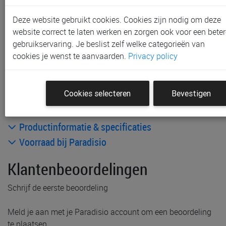
Gent, Sint-Niklaas en Waregem
Deze website gebruikt cookies. Cookies zijn nodig om deze
Gratis verzending vanaf € 80 *
website correct te laten werken en zorgen ook voor een beter
gebruikservaring. Je beslist zelf welke categorieën van
Andere artikelen uit deze collectie:
cookies je wenst te aanvaarden.
Privacy policy
Cookies selecteren
Bevestigen
Productinformatie & specificaties
Voorraad bij Paradisio
Klantenbeoordelingen
Schrijf de eerste beoordeling
Meld je aan met je Paradisio account om een beoordeling
te plaatsen.