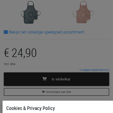
Bekijk het volledige speelgoed assortiment
€ 24,90
incl. btw
14 dagen bedenktermijn
in winkelkar
toevoegen aan lijst
In voorraad
Cookies & Privacy Policy
Gratis (en direct) af te halen in onze
winkel
te Aalst,