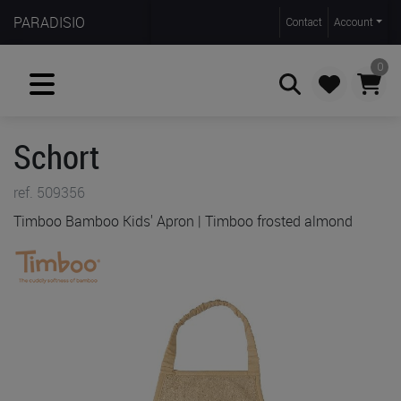
PARADISIO
Contact
Account
0
Schort
Zoeken
ref. 509356
Timboo Bamboo Kids' Apron | Timboo frosted almond