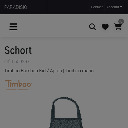
PARADISIO
Contact
Account
0
Schort
Zoeken
ref. I-509297
Timboo Bamboo Kids' Apron | Timboo marin