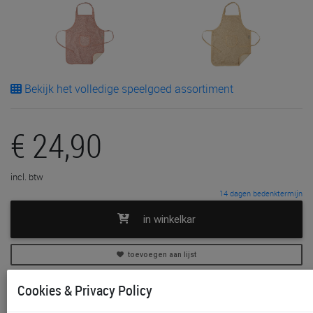
Bekijk het volledige speelgoed assortiment
€ 24,90
incl. btw
14 dagen bedenktermijn
in winkelkar
toevoegen aan lijst
Cookies & Privacy Policy
Niet in voorraad in onze winkels
Gratis afhalen in onze winkels mogelijk na bestelling