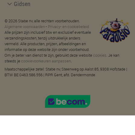
Gidsen
© 2026 Stabe nv, alle rechten voorbehouden.
Algemene voorwaarden
-
Privacy- en cookiebeleid
Alle prijzen zijn inclusief btw en exclusief eventuele
verzendingskosten, tenzij uitdrukkelijk anders
vermeld. Alle producten, prijzen, afbeeldingen en
informatie op deze website zijn onder voorbehoud.
Om je beter van dienst te zijn, gebruikt deze website
cookies
. Je kan
steeds je
cookievoorkeuren aanpassen
.
Maatschappelijke zetel: Stabe nv, Steenweg op Aalst 85, 9308 Hofstade |
BTW BE 0463.586.556 | RPR Gent, afd. Dendermonde