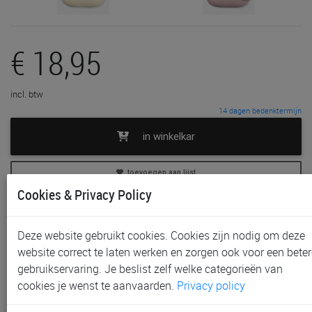
€ 18,95
incl. btw
14 dagen bedenktermijn
in winkelkar
toevoegen aan lijst
Cookies & Privacy Policy
In voorraad
Gratis (en direct) af te halen in onze
winkel
te Aalst,
Deze website gebruikt cookies. Cookies zijn nodig om deze
Gent, Sint-Niklaas en Waregem
website correct te laten werken en zorgen ook voor een beter
Gratis verzending vanaf € 80 *
gebruikservaring. Je beslist zelf welke categorieën van
cookies je wenst te aanvaarden.
Privacy policy
Productinformatie & specificaties