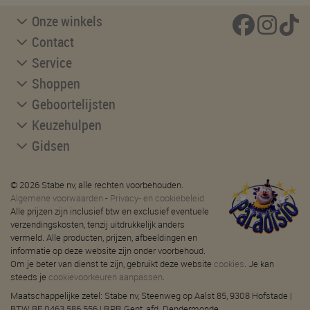
Onze winkels
Contact
Service
Shoppen
Geboortelijsten
Keuzehulpen
Gidsen
© 2026 Stabe nv, alle rechten voorbehouden.
Algemene voorwaarden
-
Privacy- en cookiebeleid
Alle prijzen zijn inclusief btw en exclusief eventuele
verzendingskosten, tenzij uitdrukkelijk anders
vermeld. Alle producten, prijzen, afbeeldingen en
informatie op deze website zijn onder voorbehoud.
Om je beter van dienst te zijn, gebruikt deze website
cookies
. Je kan
steeds je
cookievoorkeuren aanpassen
.
Maatschappelijke zetel: Stabe nv, Steenweg op Aalst 85, 9308 Hofstade |
BTW BE 0463.586.556 | RPR Gent, afd. Dendermonde