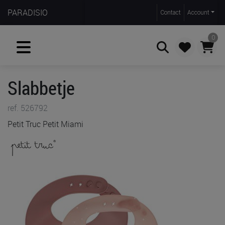
PARADISIO
Contact
Account
0
Slabbetje
Zoeken
ref. 526792
Petit Truc Petit Miami