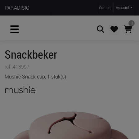
PARADISIO
Contact
Account
0
Snackbeker
Zoeken
ref. 413997
Mushie Snack cup, 1 stuk(s)