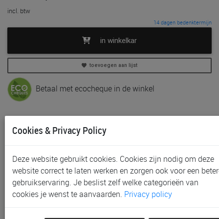
incl. btw
14 dagen bedenktermijn
in winkelkar
toevoegen aan lijst
Betaal met ecocheque in de winkel
In voorraad
Cookies & Privacy Policy
Gratis (en direct) af te halen in onze
winkel
te Aalst,
Gent, Sint-Niklaas en Waregem
Gratis verzending vanaf € 80 *
Deze website gebruikt cookies. Cookies zijn nodig om deze
website correct te laten werken en zorgen ook voor een beter
Productinformatie & specificaties
gebruikservaring. Je beslist zelf welke categorieën van
cookies je wenst te aanvaarden.
Privacy policy
Voorraad bij Paradisio
Labels