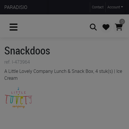
PARADISIO
Contact
Account
0
Snackdoos
Zoeken
ref. I-473964
A Little Lovely Company Lunch & Snack Box, 4 stuk(s) | Ice
Cream