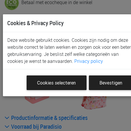
Betaal met ecocheque in de winkel
In voorraad
Cookies & Privacy Policy
Gratis (en direct) af te halen in onze
winkel
te
Waregem
Deze website gebruikt cookies. Cookies zijn nodig om deze
Gratis (na bestelling) af te halen in onze
winkel
te
website correct te laten werken en zorgen ook voor een beter
Aalst, Gent en Sint-Niklaas
gebruikservaring. Je beslist zelf welke categorieën van
Gratis verzending vanaf € 80 *
cookies je wenst te aanvaarden.
Privacy policy
Andere artikelen uit deze collectie:
Cookies selecteren
Bevestigen
Productinformatie & specificaties
Voorraad bij Paradisio