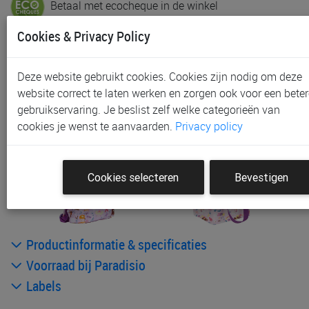
Betaal met ecocheque in de winkel
Cookies & Privacy Policy
In voorraad
Gratis (en direct) af te halen in onze
winkel
te Aalst,
Deze website gebruikt cookies. Cookies zijn nodig om deze
Gent, Sint-Niklaas en Waregem
website correct te laten werken en zorgen ook voor een beter
Gratis verzending vanaf € 80 *
gebruikservaring. Je beslist zelf welke categorieën van
cookies je wenst te aanvaarden.
Privacy policy
Andere artikelen uit deze collectie:
Cookies selecteren
Bevestigen
Productinformatie & specificaties
Voorraad bij Paradisio
Labels