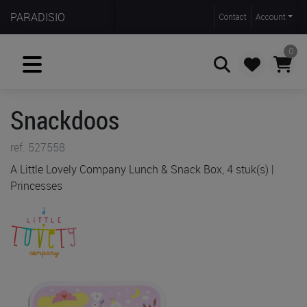
PARADISIO
Contact
Account
0
Snackdoos
Zoeken
ref. 527558
A Little Lovely Company Lunch & Snack Box, 4 stuk(s) |
Princesses