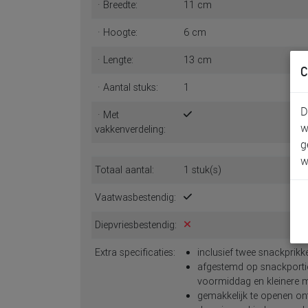
· Breedte:
11 cm
· Hoogte:
6 cm
· Lengte:
13 cm
C
· Aantal stuks:
1
D
· Met
w
vakkenverdeling:
g
w
Totaal aantal:
1 stuk(s)
Vaatwasbestendig:
Diepvriesbestendig:
Extra specificaties:
inclusief twee snackprikk
afgestemd op snackportie
voormiddag en kleinere m
gemakkelijk te openen ont