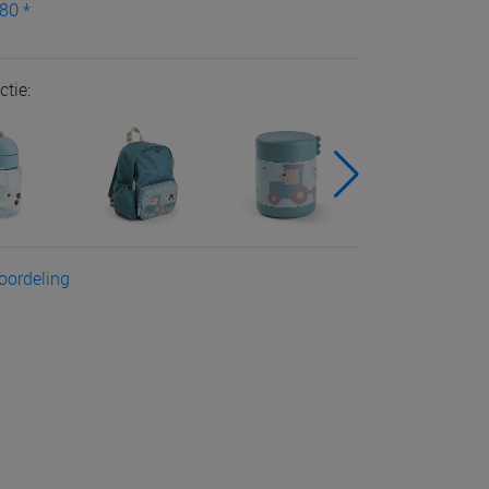
80 *
ctie:
eoordeling