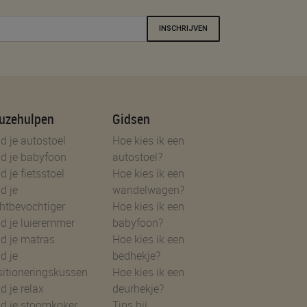
INSCHRIJVEN
uzehulpen
Gidsen
d je autostoel
Hoe kies ik een
d je babyfoon
autostoel?
d je fietsstoel
Hoe kies ik een
d je
wandelwagen?
htbevochtiger
Hoe kies ik een
d je luieremmer
babyfoon?
d je matras
Hoe kies ik een
d je
bedhekje?
sitioneringskussen
Hoe kies ik een
d je relax
deurhekje?
nd je stoomkoker
Tips bij