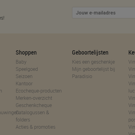
es!
Shoppen
Geboortelijsten
Ke
Baby
Kies een geschenkje
Vin
Speelgoed
Mijn geboortelijst bij
Vin
Seizoen
Paradisio
Vin
Kantoor
Vin
n
Ecocheque-producten
luc
Merken-overzicht
Vin
Geschenkcheque
Vin
huwingen
Catalogussen &
Vin
folders
po
Acties & promoties
Vin
Vi