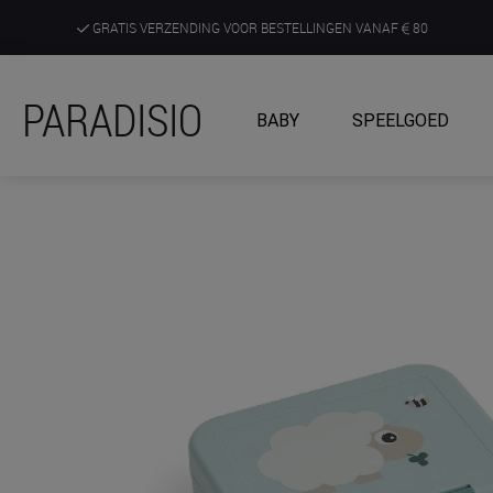
GRATIS VERZENDING VOOR BESTELLINGEN VANAF
80
DE RUIMSTE KEUZE AAN DE SCHERPSTE PRIJZEN
PARADISIO
BABY
SPEELGOED
ONTDEK, BELEEF EN KRIJG ADVIES IN ONZE WINKELS