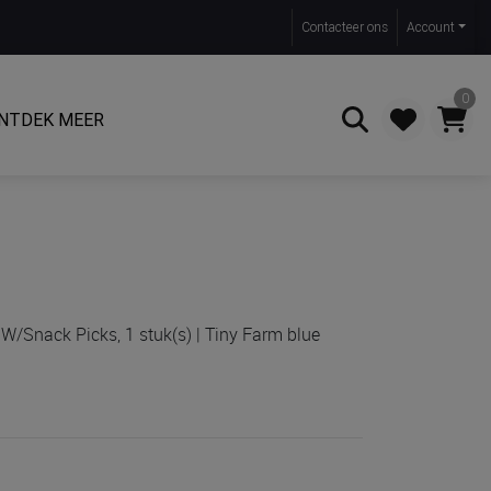
Contact
eer ons
Account
0
NTDEK MEER
Zoeken
W/Snack Picks, 1 stuk(s) | Tiny Farm blue