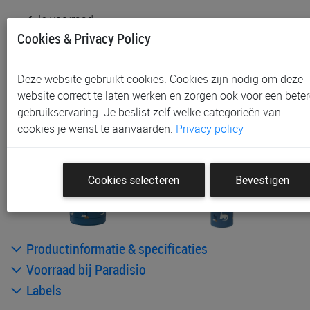
In voorraad
Gratis (en direct) af te halen in onze
winkel
te Aalst,
Cookies & Privacy Policy
Gent en Sint-Niklaas
Gratis (na bestelling) af te halen in onze
winkel
te
Deze website gebruikt cookies. Cookies zijn nodig om deze
Waregem
website correct te laten werken en zorgen ook voor een beter
Gratis verzending vanaf € 80 *
gebruikservaring. Je beslist zelf welke categorieën van
cookies je wenst te aanvaarden.
Privacy policy
Andere artikelen uit deze collectie:
Cookies selecteren
Bevestigen
Productinformatie & specificaties
Voorraad bij Paradisio
Labels