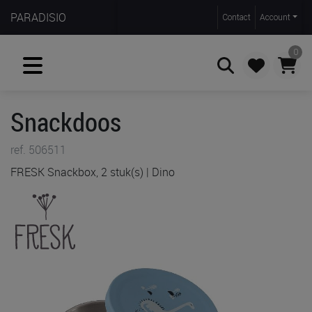
PARADISIO
Contact
Account
0
Snackdoos
Zoeken
ref. 506511
FRESK Snackbox, 2 stuk(s) | Dino