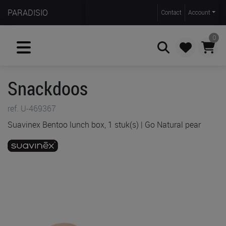
PARADISIO
Contact
Account
0
Snackdoos
Zoeken
ref. U-469367
Suavinex Bentoo lunch box, 1 stuk(s) | Go Natural pear