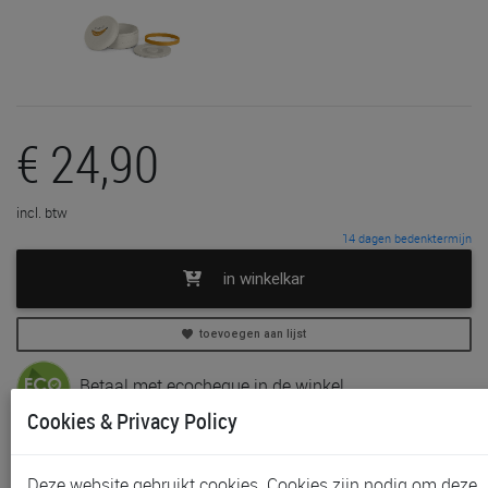
€ 24,90
incl. btw
14 dagen bedenktermijn
in winkelkar
toevoegen aan lijst
Betaal met ecocheque in de winkel
Cookies & Privacy Policy
In voorraad
Gratis (en direct) af te halen in onze
winkel
te Gent en
Deze website gebruikt cookies. Cookies zijn nodig om deze