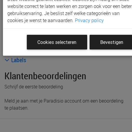
Waregem
website correct te laten werken en zorgen ook voor een beter
Niet meer verkrijgbaar in onze
winkel
te Aalst en Sint-
gebruikservaring. Je beslist zelf welke categorieën van
Niklaas
cookies je wenst te aanvaarden.
Privacy policy
Gratis verzending vanaf € 80 *
Productinformatie & specificaties
Cookies selecteren
Bevestigen
Voorraad bij Paradisio
Labels
Klantenbeoordelingen
Schrijf de eerste beoordeling
Meld je aan met je Paradisio account om een beoordeling
te plaatsen.