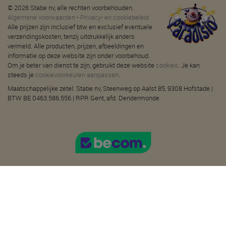
© 2026 Stabe nv, alle rechten voorbehouden.
Algemene voorwaarden
-
Privacy- en cookiebeleid
Alle prijzen zijn inclusief btw en exclusief eventuele
verzendingskosten, tenzij uitdrukkelijk anders
vermeld. Alle producten, prijzen, afbeeldingen en
informatie op deze website zijn onder voorbehoud.
Om je beter van dienst te zijn, gebruikt deze website
cookies
. Je kan
steeds je
cookievoorkeuren aanpassen
.
Maatschappelijke zetel: Stabe nv, Steenweg op Aalst 85, 9308 Hofstade |
BTW BE 0463.586.556 | RPR Gent, afd. Dendermonde