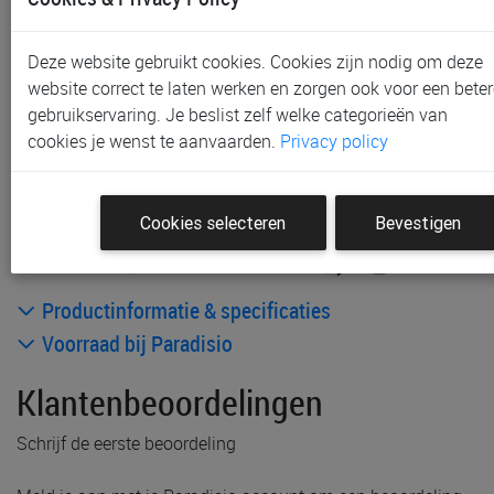
Gent
Gratis verzending *
Deze website gebruikt cookies. Cookies zijn nodig om deze
Inclusief taksen
website correct te laten werken en zorgen ook voor een beter
gebruikservaring. Je beslist zelf welke categorieën van
Bijpassende artikelen:
cookies je wenst te aanvaarden.
Privacy policy
Cookies selecteren
Bevestigen
Productinformatie & specificaties
Voorraad bij Paradisio
Klantenbeoordelingen
Schrijf de eerste beoordeling