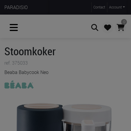
PARADISIO
Contact
Account
0
Stoomkoker
Zoeken
ref. 375033
Beaba Babycook Neo