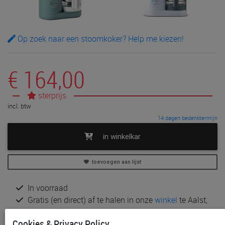
Op zoek naar een stoomkoker? Help me kiezen!
€ 164,00
sterprijs
incl. btw
14 dagen bedenktermijn
in winkelkar
toevoegen aan lijst
In voorraad
Gratis (en direct) af te halen in onze
winkel
te Aalst,
Sint-Niklaas en Waregem
Cookies & Privacy Policy
Gratis (na bestelling) af te halen in onze
winkel
te