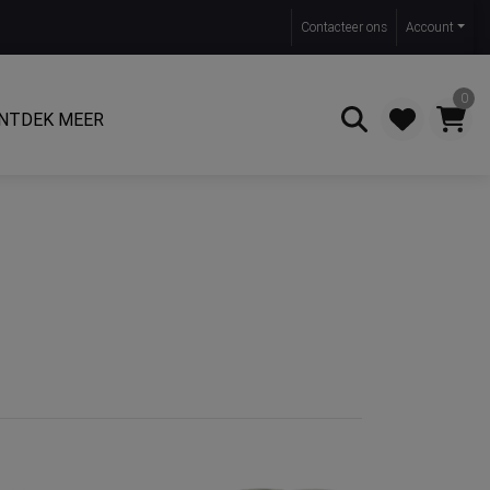
Contact
eer ons
Account
0
NTDEK MEER
Zoeken