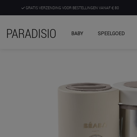
GRATIS VERZENDING VOOR BESTELLINGEN VANAF
80
DE RUIMSTE KEUZE AAN DE SCHERPSTE PRIJZEN
PARADISIO
BABY
SPEELGOED
ONTDEK, BELEEF EN KRIJG ADVIES IN ONZE WINKELS