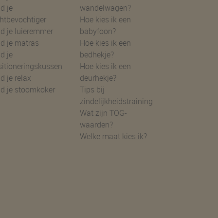
d je
wandelwagen?
htbevochtiger
Hoe kies ik een
d je luieremmer
babyfoon?
d je matras
Hoe kies ik een
d je
bedhekje?
sitioneringskussen
Hoe kies ik een
d je relax
deurhekje?
nd je stoomkoker
Tips bij
zindelijkheidstraining
Wat zijn TOG-
waarden?
Welke maat kies ik?