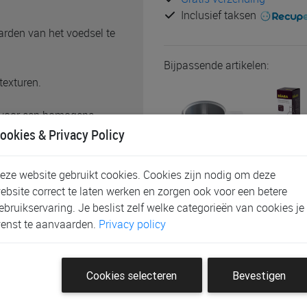
Inclusief taksen
den van het voedsel te
Bijpassende artikelen:
texturen.
 voor een homogene
ookies & Privacy Policy
eze website gebruikt cookies. Cookies zijn nodig om deze
an 1250ml
Schrijf de eerste klantenb
ebsite correct te laten werken en zorgen ook voor een betere
ebruikservaring. Je beslist zelf welke categorieën van cookies je
enst te aanvaarden.
Privacy policy
Cookies selecteren
Bevestigen