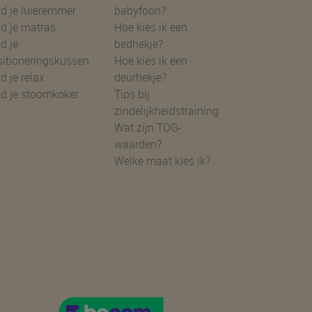
d je luieremmer
babyfoon?
d je matras
Hoe kies ik een
d je
bedhekje?
sitioneringskussen
Hoe kies ik een
d je relax
deurhekje?
nd je stoomkoker
Tips bij
zindelijkheidstraining
Wat zijn TOG-
waarden?
Welke maat kies ik?