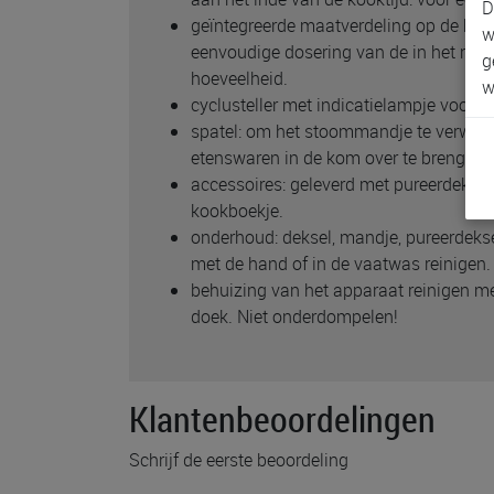
D
geïntegreerde maatverdeling op de kom
w
eenvoudige dosering van de in het rese
g
hoeveelheid.
w
cyclusteller met indicatielampje voor 
spatel: om het stoommandje te verwijde
etenswaren in de kom over te brengen z
accessoires: geleverd met pureerdeksel/
kookboekje.
onderhoud: deksel, mandje, pureerdeks
met de hand of in de vaatwas reinigen.
behuizing van het apparaat reinigen me
doek. Niet onderdompelen!
Klantenbeoordelingen
Schrijf de eerste beoordeling