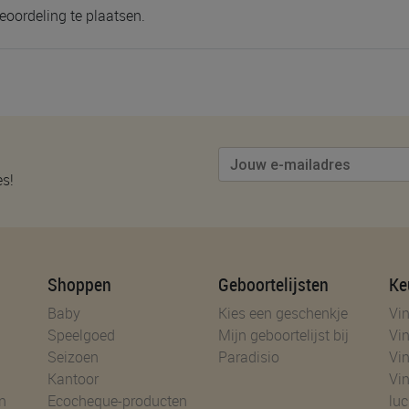
eoordeling te plaatsen.
es!
Shoppen
Geboortelijsten
Ke
Baby
Kies een geschenkje
Vin
Speelgoed
Mijn geboortelijst bij
Vin
Seizoen
Paradisio
Vin
Kantoor
Vin
n
Ecocheque-producten
luc