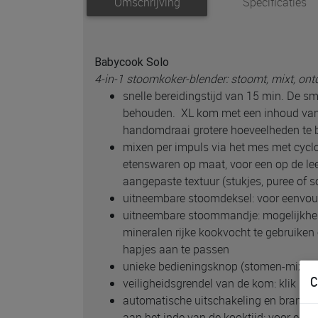
Omschrijving
Specificaties
Babycook Solo
4-in-1 stoomkoker-blender: stoomt, mixt, on
snelle bereidingstijd van 15 min. De s
behouden. XL kom met een inhoud van
handomdraai grotere hoeveelheden te 
mixen per impuls via het mes met cycl
etenswaren op maat, voor een op de leef
aangepaste textuur (stukjes, puree of s
uitneembare stoomdeksel: voor eenvoud
uitneembare stoommandje: mogelijkhei
mineralen rijke kookvocht te gebruiken
hapjes aan te passen
unieke bedieningsknop (stomen-mixen)
C
veiligheidsgrendel van de kom: klik bij 
automatische uitschakeling en branden
aan het inde van de kooktijd: voor een