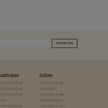
INSCHRIJVEN
uzehulpen
Gidsen
d je autostoel
Hoe kies ik een
d je babyfoon
autostoel?
d je fietsstoel
Hoe kies ik een
d je
wandelwagen?
htbevochtiger
Hoe kies ik een