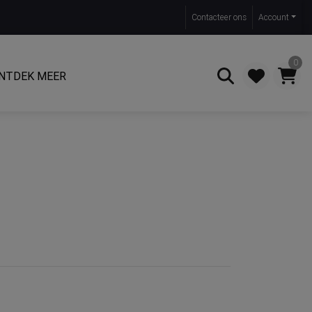
Contact
eer ons
Account
0
NTDEK MEER
Zoeken