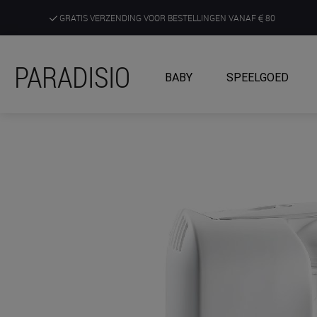
GRATIS VERZENDING VOOR BESTELLINGEN VANAF
80
DE RUIMSTE KEUZE AAN DE SCHERPSTE PRIJZEN
PARADISIO
BABY
SPEELGOED
ONTDEK, BELEEF EN KRIJG ADVIES IN ONZE WINKELS