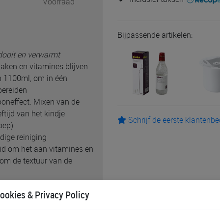
Voorraad
Bijpassende artikelen:
tdooit en verwarmt
maken en vitamines blijven
 1100ml, om in één
bereiden
ooneffect. Mixen van de
tijd van het kindje
Schrijf de eerste klantenb
oep)
ige reiniging
d om het aan vitamines en
 om de textuur van de
: ultra compacte oplossing
ookies & Privacy Policy
een juiste vergrendeling
d lampje en geluidssignaal
 bereiding zonder omkijken