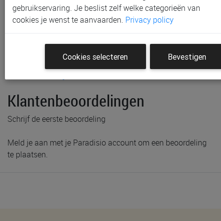
gebruikservaring. Je beslist zelf welke categorieën van
cookies je wenst te aanvaarden.
Privacy policy
Cookies selecteren
Bevestigen
Productinformatie & specificaties
Voorraad bij Paradisio
Klantenbeoordelingen
Schrijf de eerste beoordeling
Meld je aan met je Paradisio account om een beoordeling
te plaatsen.