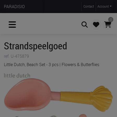
PARADISIO
Contact
Account
0
Strandspeelgoed
Zoeken
ref. U-475879
Little Dutch, Beach Set - 3 pcs | Flowers & Butterflies