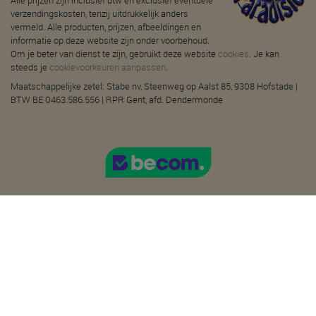
Alle prijzen zijn inclusief btw en exclusief eventuele
verzendingskosten, tenzij uitdrukkelijk anders
vermeld. Alle producten, prijzen, afbeeldingen en
informatie op deze website zijn onder voorbehoud.
Om je beter van dienst te zijn, gebruikt deze website
cookies
. Je kan
steeds je
cookievoorkeuren aanpassen
.
Maatschappelijke zetel: Stabe nv, Steenweg op Aalst 85, 9308 Hofstade |
BTW BE 0463.586.556 | RPR Gent, afd. Dendermonde