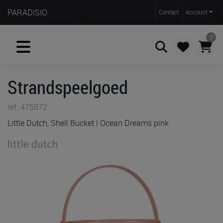
PARADISIO
Contact
Account
0
Strandspeelgoed
Zoeken
ref. 475872
Little Dutch, Shell Bucket | Ocean Dreams pink