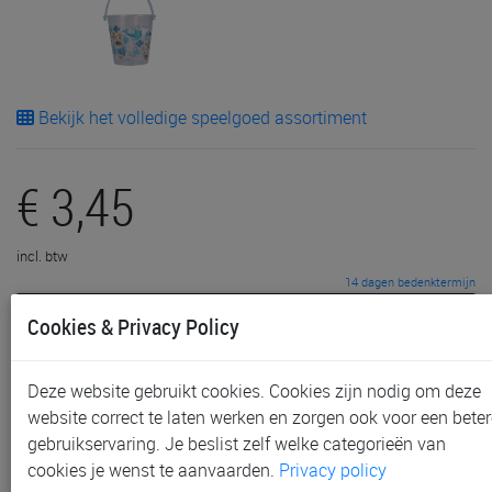
Bekijk het volledige speelgoed assortiment
€ 3,45
incl. btw
14 dagen bedenktermijn
Cookies & Privacy Policy
in winkelkar
toevoegen aan lijst
Deze website gebruikt cookies. Cookies zijn nodig om deze
website correct te laten werken en zorgen ook voor een beter
Niet in voorraad in onze winkels
gebruikservaring. Je beslist zelf welke categorieën van
Gratis afhalen in onze winkels mogelijk na bestelling
cookies je wenst te aanvaarden.
Privacy policy
Gratis verzending vanaf € 80 *