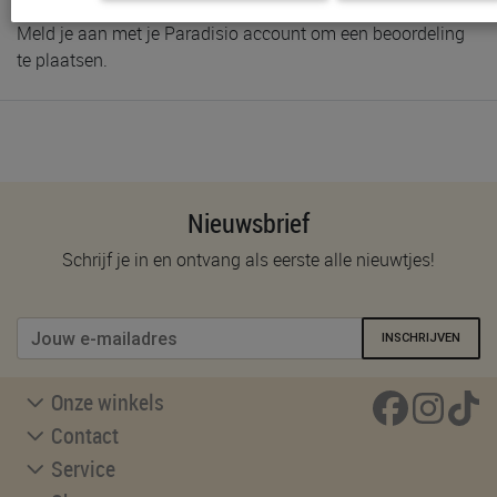
Meld je aan met je Paradisio account om een beoordeling
te plaatsen.
Nieuwsbrief
Schrijf je in en ontvang als eerste alle nieuwtjes!
INSCHRIJVEN
Onze winkels
Contact
Service