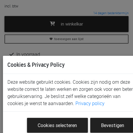
incl. btw
14 dagen bedenktermijn
in winkelkar
toevoegen aan lijst
In voorraad
Gratis (en direct) af te halen in onze
winkel
te Aalst,
Cookies & Privacy Policy
Gent, Sint-Niklaas en Waregem
Gratis verzending vanaf € 80 *
Deze website gebruikt cookies. Cookies zijn nodig om deze
website correct te laten werken en zorgen ook voor een beter
Productinformatie & specificaties
gebruikservaring. Je beslist zelf welke categorieën van
Voorraad bij Paradisio
cookies je wenst te aanvaarden.
Privacy policy
Klantenbeoordelingen
Cookies selecteren
Bevestigen
Schrijf de eerste beoordeling