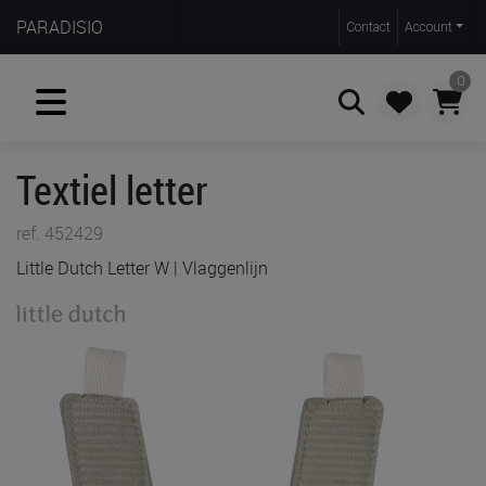
PARADISIO
Contact
Account
0
Textiel letter
Zoeken
ref. 452429
Little Dutch Letter W | Vlaggenlijn