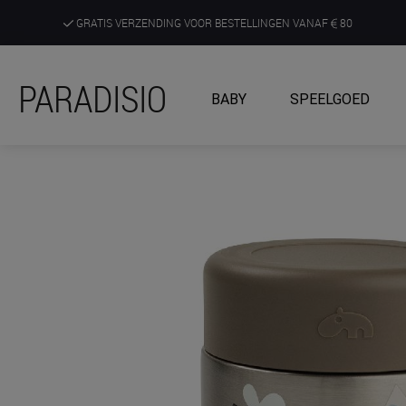
GRATIS VERZENDING VOOR BESTELLINGEN VANAF
80
DE RUIMSTE KEUZE AAN DE SCHERPSTE PRIJZEN
PARADISIO
BABY
SPEELGOED
ONTDEK, BELEEF EN KRIJG ADVIES IN ONZE WINKELS