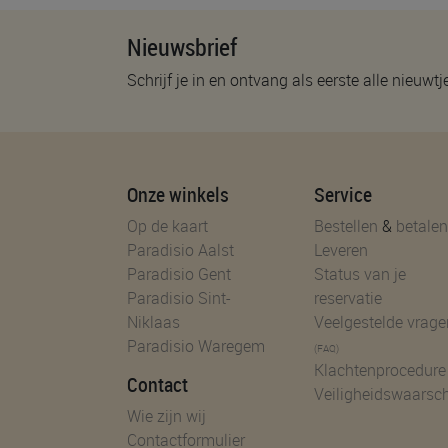
Nieuwsbrief
Schrijf je in en ontvang als eerste alle nieuwtj
Onze winkels
Service
Op de kaart
Bestellen
&
betalen
Paradisio Aalst
Leveren
Paradisio Gent
Status van je
Paradisio Sint-
reservatie
Niklaas
Veelgestelde vrage
Paradisio Waregem
(FAQ)
Klachtenprocedure
Contact
Veiligheidswaarsc
Wie zijn wij
Contactformulier