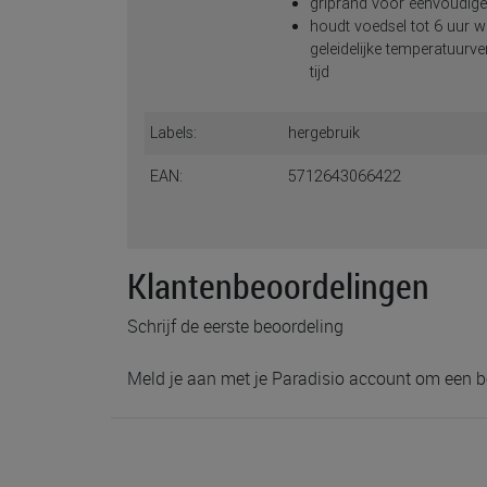
griprand voor eenvoudig
houdt voedsel tot 6 uur w
geleidelijke temperatuurv
tijd
Labels:
hergebruik
EAN:
5712643066422
Klantenbeoordelingen
Schrijf de eerste beoordeling
Meld je aan met je Paradisio account om een b