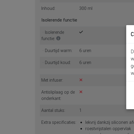
Inhoud:
300 ml
Isolerende functie
· Isolerende
C
functie:
· Duurtijd warm:
6 uren
D
w
· Duurtijd koud:
6 uren
g
w
Met infuser:
Antisliplaag op de
onderkant:
Aantal stuks:
1
Extra specificaties:
lekvrij dankzij siliconen a
roestvrijstalen oppervlak