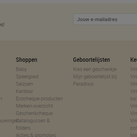
es!
Shoppen
Geboortelijsten
Ke
Baby
Kies een geschenkje
Vin
Speelgoed
Mijn geboortelijst bij
Vin
Seizoen
Paradisio
Vin
Kantoor
Vin
n
Ecocheque-producten
luc
Merken-overzicht
Vin
Geschenkcheque
Vin
huwingen
Catalogussen &
Vin
folders
po
Acties & promoties
Vin