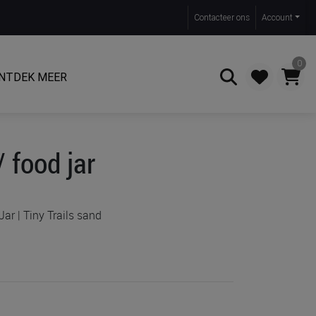
Contact
eer ons
Account
0
NTDEK MEER
Zoeken
 food jar
ar | Tiny Trails sand