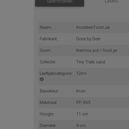
Specificaties
Labels
Naam:
Insulated Food Jar
Fabrikant:
Done by Deer
Soort:
thermos pot / food jar
Collectie:
Tiny Trails sand
Leeftijdscategorie:
12m+
Basiskleur:
bruin
Materiaal:
PP, RVS
Hoogte:
11 cm
Diameter:
9 cm