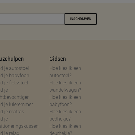
INSCHRIJVEN
uzehulpen
Gidsen
d je autostoel
Hoe kies ik een
d je babyfoon
autostoel?
d je fietsstoel
Hoe kies ik een
d je
wandelwagen?
htbevochtiger
Hoe kies ik een
d je luieremmer
babyfoon?
d je matras
Hoe kies ik een
d je
bedhekje?
sitioneringskussen
Hoe kies ik een
d je relax
deurhekje?