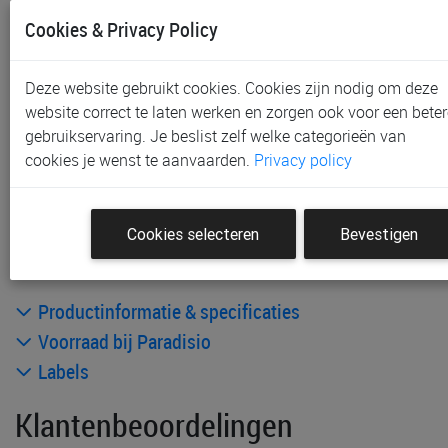
Cookies & Privacy Policy
In voorraad
Gratis (en direct) af te halen in onze
winkel
te Aalst,
Gent, Sint-Niklaas en Waregem
Deze website gebruikt cookies. Cookies zijn nodig om deze
Gratis verzending vanaf € 80 *
website correct te laten werken en zorgen ook voor een beter
gebruikservaring. Je beslist zelf welke categorieën van
Andere artikelen uit deze collectie:
cookies je wenst te aanvaarden.
Privacy policy
Cookies selecteren
Bevestigen
Productinformatie & specificaties
Voorraad bij Paradisio
Labels
Klantenbeoordelingen