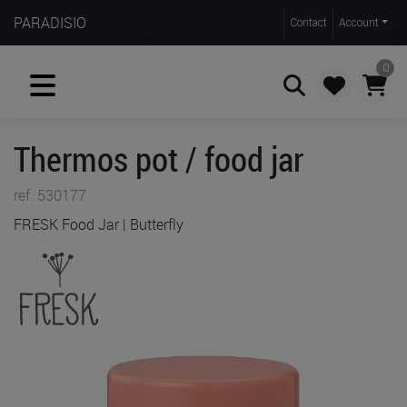
PARADISIO
Contact
Account
0
Thermos pot / food jar
Zoeken
ref. 530177
FRESK Food Jar | Butterfly