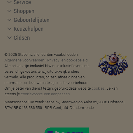
Service
Shoppen
Geboortelijsten
Keuzehulpen
Gidsen
© 2026 Stabe nv, alle rechten voorbehouden.
Algemene voorwaarden
-
Privacy- en cookiebeleid
Alle prijzen zijn inclusief btw en exclusief eventuele
verzendingskosten, tenzij uitdrukkelijk anders
vermeld. Alle producten, prijzen, afbeeldingen en
informatie op deze website zijn onder voorbehoud.
Om je beter van dienst te zijn, gebruikt deze website
cookies
. Je kan
steeds je
cookievoorkeuren aanpassen
.
Maatschappelijke zetel: Stabe nv, Steenweg op Aalst 85, 9308 Hofstade |
BTW BE 0463.586.556 | RPR Gent, afd. Dendermonde