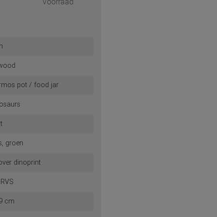
Voorraad
n
ewood
rmos pot / food jar
osaurs
t
js, groen
 over dinoprint
 RVS
.9 cm