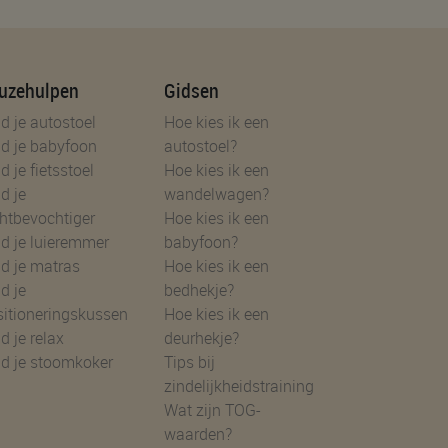
uzehulpen
Gidsen
d je autostoel
Hoe kies ik een
d je babyfoon
autostoel?
d je fietsstoel
Hoe kies ik een
d je
wandelwagen?
htbevochtiger
Hoe kies ik een
d je luieremmer
babyfoon?
d je matras
Hoe kies ik een
d je
bedhekje?
sitioneringskussen
Hoe kies ik een
d je relax
deurhekje?
nd je stoomkoker
Tips bij
zindelijkheidstraining
Wat zijn TOG-
waarden?