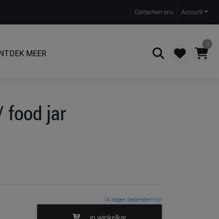
Contact
eer ons
Account
0
NTDEK MEER
Zoeken
 food jar
14 dagen bedenktermijn
in winkelkar