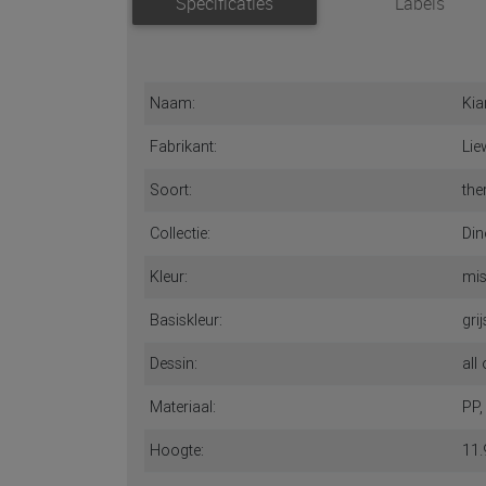
Specificaties
Labels
Naam:
Kia
Fabrikant:
Li
Soort:
the
Collectie:
Din
Kleur:
mis
Basiskleur:
gri
Dessin:
all
Materiaal:
PP,
Hoogte:
11