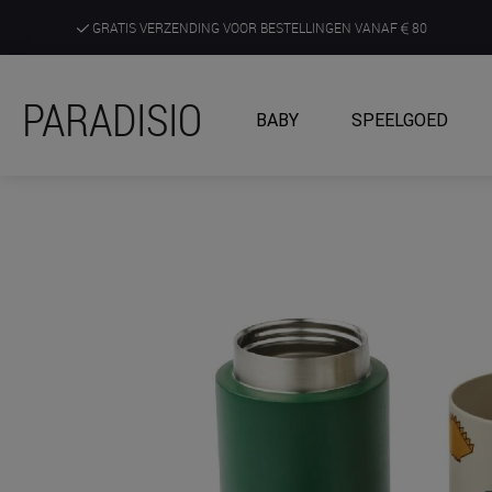
GRATIS VERZENDING VOOR BESTELLINGEN VANAF
80
DE RUIMSTE KEUZE AAN DE SCHERPSTE PRIJZEN
PARADISIO
BABY
SPEELGOED
ONTDEK, BELEEF EN KRIJG ADVIES IN ONZE WINKELS