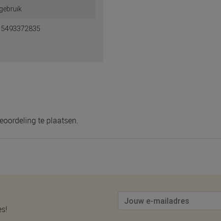
gebruik
15493372835
eoordeling te plaatsen.
es!