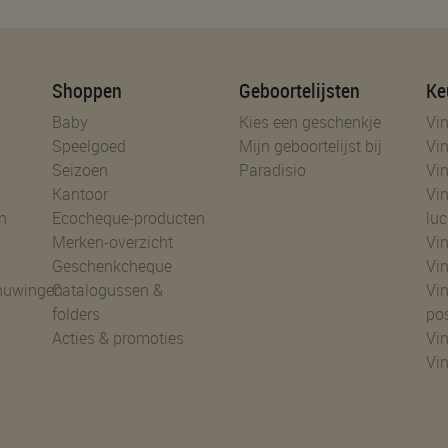
Shoppen
Geboortelijsten
Ke
Baby
Kies een geschenkje
Vin
Speelgoed
Mijn geboortelijst bij
Vin
Seizoen
Paradisio
Vin
Kantoor
Vin
n
Ecocheque-producten
luc
Merken-overzicht
Vin
Geschenkcheque
Vin
huwingen
Catalogussen &
Vin
folders
po
Acties & promoties
Vin
Vi