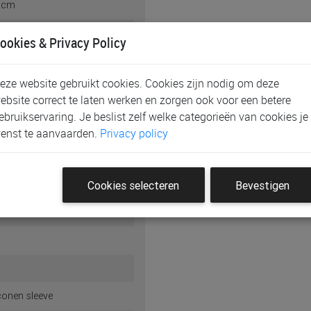
 cm
 ml
ookies & Privacy Policy
eze website gebruikt cookies. Cookies zijn nodig om deze
ebsite correct te laten werken en zorgen ook voor een betere
ebruikservaring. Je beslist zelf welke categorieën van cookies je
uren
enst te aanvaarden.
Privacy policy
uren
Cookies selecteren
Bevestigen
iconen sleeve