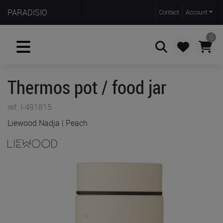
PARADISIO
Contact
Account
0
Thermos pot / food jar
Zoeken
ref. I-491815
Liewood Nadja | Peach