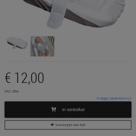
€ 12,00
incl. btw
14 dagen bedenktermijn
in winkelkar
toevoegen aan lijst