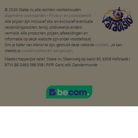
© 2026 Stabe nv, alle rechten voorbehouden.
Algemene voorwaarden
-
Privacy- en cookiebeleid
Alle prijzen zijn inclusief btw en exclusief eventuele
verzendingskosten, tenzij uitdrukkelijk anders
vermeld. Alle producten, prijzen, afbeeldingen en
informatie op deze website zijn onder voorbehoud.
Om je beter van dienst te zijn, gebruikt deze website
cookies
. Je kan
steeds je
cookievoorkeuren aanpassen
.
Maatschappelijke zetel: Stabe nv, Steenweg op Aalst 85, 9308 Hofstade |
BTW BE 0463.586.556 | RPR Gent, afd. Dendermonde