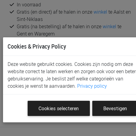
In voorraad
Gratis (en direct) af te halen in onze
winkel
te Aalst en
Sint-Niklaas
Gratis (na bestelling) af te halen in onze
winkel
te
Gent en Waregem
Gratis verzending vanaf € 80 *
Cookies & Privacy Policy
Productinformatie & specificaties
Deze website gebruikt cookies. Cookies zijn nodig om deze
Voorraad bij Paradisio
website correct te laten werken en zorgen ook voor een beter
gebruikservaring. Je beslist zelf welke categorieën van
Klantenbeoordelingen
cookies je wenst te aanvaarden.
Privacy policy
Schrijf de eerste beoordeling
Meld je aan met je Paradisio account om een beoordeling
Cookies selecteren
Bevestigen
te plaatsen.