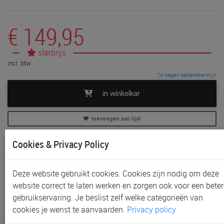
€ 149,95
sterprijs
incl. btw
14 dagen bedenktermijn
in winkelkar
toevoegen aan lijst
Cookies & Privacy Policy
In voorraad
Gratis (en direct) af te halen in onze
winkel
te Gent
Gratis (na bestelling) af te halen in onze
winkel
te
Deze website gebruikt cookies. Cookies zijn nodig om deze
Aalst, Sint-Niklaas en Waregem
website correct te laten werken en zorgen ook voor een beter
Gratis verzending *
gebruikservaring. Je beslist zelf welke categorieën van
cookies je wenst te aanvaarden.
Privacy policy
Productinformatie & specificaties