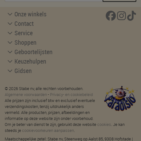
Onze winkels
Contact
Service
Shoppen
Geboortelijsten
Keuzehulpen
Gidsen
© 2026 Stabe nv, alle rechten voorbehouden.
Algemene voorwaarden
-
Privacy- en cookiebeleid
Alle prijzen zijn inclusief btw en exclusief eventuele
verzendingskosten, tenzij uitdrukkelijk anders
vermeld. Alle producten, prijzen, afbeeldingen en
informatie op deze website zijn onder voorbehoud.
Om je beter van dienst te zijn, gebruikt deze website
cookies
. Je kan
steeds je
cookievoorkeuren aanpassen
.
Maatschappelijke zetel: Stabe nv, Steenweg op Aalst 85, 9308 Hofstade |