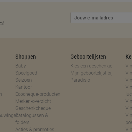
es!
Shoppen
Geboortelijsten
Ke
Baby
Kies een geschenkje
Vin
Speelgoed
Mijn geboortelijst bij
Vin
Seizoen
Paradisio
Vin
Kantoor
Vin
n
Ecocheque-producten
luc
Merken-overzicht
Vin
Geschenkcheque
Vin
huwingen
Catalogussen &
Vin
folders
po
Acties & promoties
Vin