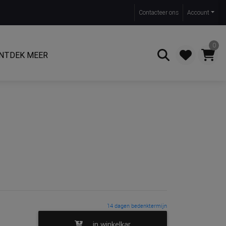
Contact
eer ons
Account
0
NTDEK MEER
Zoeken
14 dagen bedenktermijn
in winkelkar