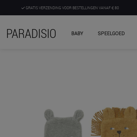
GRATIS VERZENDING VOOR BESTELLINGEN VANAF
80
DE RUIMSTE KEUZE AAN DE SCHERPSTE PRIJZEN
PARADISIO
BABY
SPEELGOED
ONTDEK, BELEEF EN KRIJG ADVIES IN ONZE WINKELS