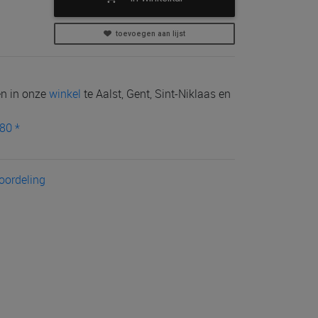
toevoegen aan lijst
len in onze
winkel
te Aalst, Gent, Sint-Niklaas en
80 *
eoordeling