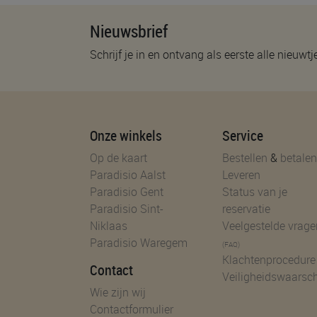
Nieuwsbrief
Schrijf je in en ontvang als eerste alle nieuwtj
Onze winkels
Service
Op de kaart
Bestellen
&
betalen
Paradisio Aalst
Leveren
Paradisio Gent
Status van je
Paradisio Sint-
reservatie
Niklaas
Veelgestelde vrage
Paradisio Waregem
(FAQ)
Klachtenprocedure
Contact
Veiligheidswaarsc
Wie zijn wij
Contactformulier