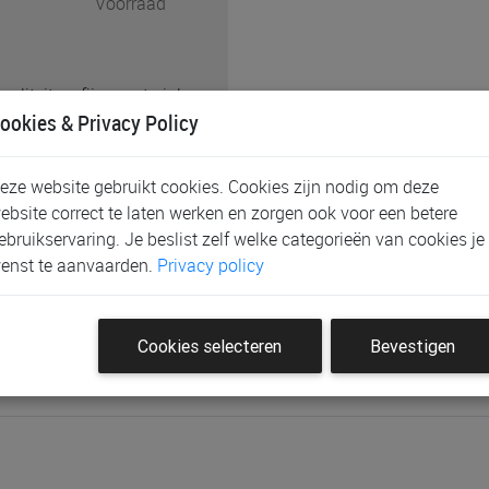
Voorraad
liteit en fijne materialen,
ookies & Privacy Policy
e mooie set van drie
nen badstof en bestaat uit
handjes hebben oortjes en
eze website gebruikt cookies. Cookies zijn nodig om deze
ebsite correct te laten werken en zorgen ook voor een betere
ebruikservaring. Je beslist zelf welke categorieën van cookies je
enst te aanvaarden.
Privacy policy
Cookies selecteren
Bevestigen
eoordeling te plaatsen.