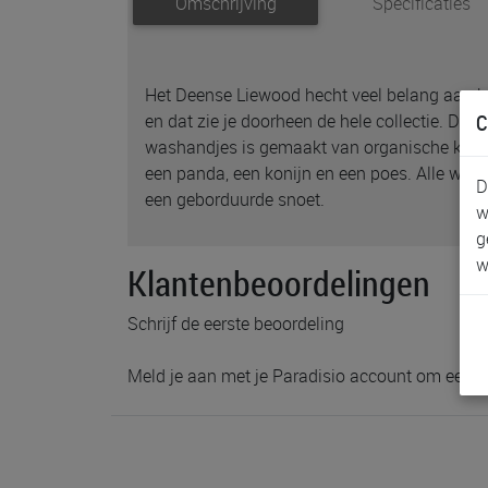
Omschrijving
Specificaties
Het Deense Liewood hecht veel belang aan kwa
C
en dat zie je doorheen de hele collectie. Dez
washandjes is gemaakt van organische katoe
een panda, een konijn en een poes. Alle was
D
een geborduurde snoet.
w
g
w
Klantenbeoordelingen
Schrijf de eerste beoordeling
Meld je aan met je Paradisio account om een b