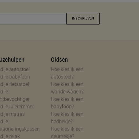
INSCHRIJVEN
uzehulpen
Gidsen
d je autostoel
Hoe kies ik een
d je babyfoon
autostoel?
d je fietsstoel
Hoe kies ik een
d je
wandelwagen?
htbevochtiger
Hoe kies ik een
d je luieremmer
babyfoon?
d je matras
Hoe kies ik een
d je
bedhekje?
sitioneringskussen
Hoe kies ik een
d je relax
deurhekje?