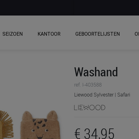
SEIZOEN
KANTOOR
GEBOORTELIJSTEN
O
Washand
ref. I-403588
Liewood Sylvester | Safari
€ 34,95