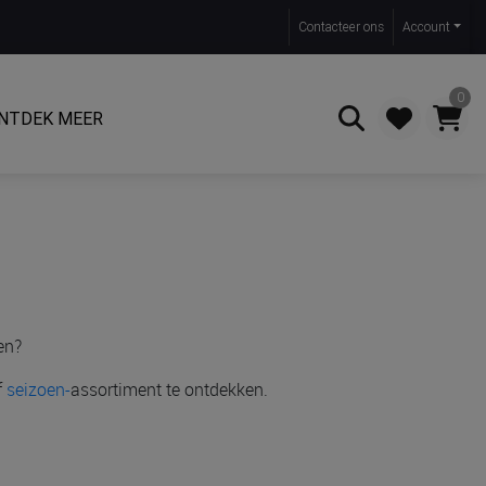
Contact
eer ons
Account
0
NTDEK MEER
Zoeken
en?
f
seizoen-
assortiment te ontdekken.