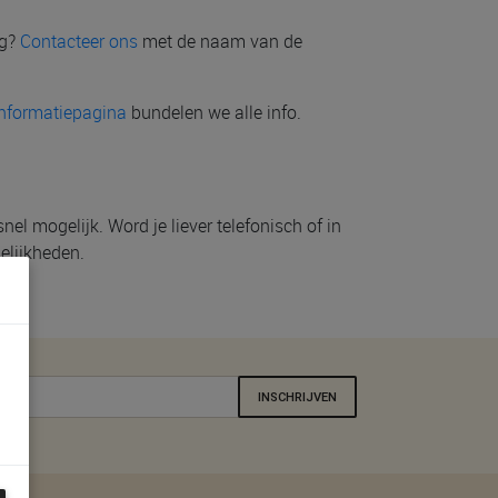
ug?
Contacteer ons
met de naam van de
informatiepagina
bundelen we alle info.
l mogelijk. Word je liever telefonisch of in
elijkheden.
INSCHRIJVEN