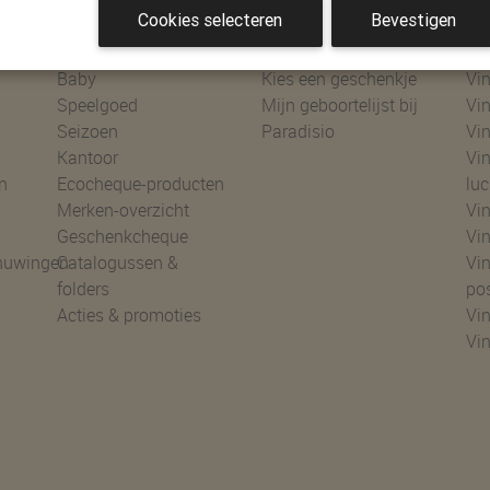
Cookies selecteren
Bevestigen
Shoppen
Geboortelijsten
Ke
Baby
Kies een geschenkje
Vin
Speelgoed
Mijn geboortelijst bij
Vin
Seizoen
Paradisio
Vin
Kantoor
Vin
n
Ecocheque-producten
luc
Merken-overzicht
Vin
Geschenkcheque
Vin
huwingen
Catalogussen &
Vin
folders
po
Acties & promoties
Vin
Vi