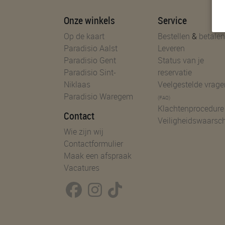
Onze winkels
Service
Op de kaart
Bestellen
&
betalen
Paradisio Aalst
Leveren
Paradisio Gent
Status van je
Paradisio Sint-
reservatie
Niklaas
Veelgestelde vrage
Paradisio Waregem
(FAQ)
Klachtenprocedure
Contact
Veiligheidswaarsc
Wie zijn wij
Contactformulier
Maak een afspraak
Vacatures