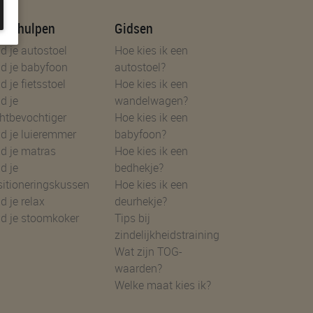
uzehulpen
Gidsen
d je autostoel
Hoe kies ik een
d je babyfoon
autostoel?
d je fietsstoel
Hoe kies ik een
d je
wandelwagen?
htbevochtiger
Hoe kies ik een
d je luieremmer
babyfoon?
d je matras
Hoe kies ik een
d je
bedhekje?
sitioneringskussen
Hoe kies ik een
d je relax
deurhekje?
nd je stoomkoker
Tips bij
zindelijkheidstraining
Wat zijn TOG-
waarden?
Welke maat kies ik?