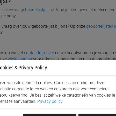
jst?
bekijken via
geboortelijstjes.be
. Vind je hem hier niet meteen ter
 de baby.
een vraag over jouw geboortelijst bij ons? Op onze
geboortelijsten 
en.
ns op via het
contactformulier
en we beantwoorden je vraag zo sne
 onze
winkelpagina
voor adressen, openingsuren en afspraakmog
ookies & Privacy Policy
eze website gebruikt cookies. Cookies zijn nodig om deze
ebsite correct te laten werken en zorgen ook voor een betere
ebruikservaring. Je beslist zelf welke categorieën van cookies je
es!
enst te aanvaarden.
Privacy policy