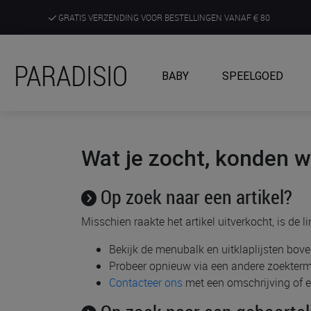
GRATIS VERZENDING VOOR BESTELLINGEN VANAF
80
DE RUIMSTE KEUZE AAN DE SCHERPSTE PRIJZEN
PARADISIO
BABY
SPEELGOED
ONTDEK, BELEEF EN KRIJG ADVIES IN ONZE WINKELS
Wat je zocht, konden we
Op zoek naar een artikel?
Misschien raakte het artikel uitverkocht, is de 
Bekijk de menubalk en uitklaplijsten bo
Probeer opnieuw via een andere zoekterm
Contacteer ons
met een omschrijving of ee