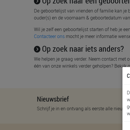
Op zoek naar een geboorteli
De geboortelijst van vrienden of familie kan je 
ouder(s) en de voornaam & geboortedatum van
Wil je zelf een geboortelijst starten of heb je 
Contacteer ons
mocht je meer informatie wens
Op zoek naar iets anders?
We helpen je graag verder. Neem contact met o
één van onze winkels verder geholpen? Bekijk
C
D
Nieuwsbrief
w
g
Schrijf je in en ontvang als eerste alle nieuwtj
w