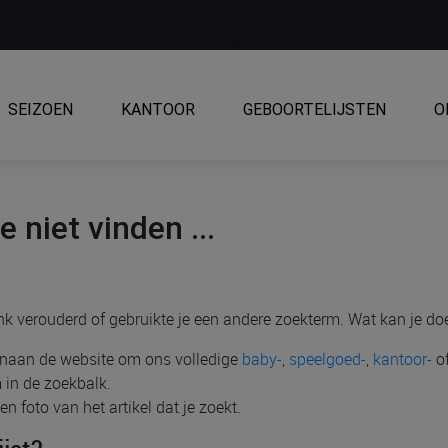
SEIZOEN
KANTOOR
GEBOORTELIJSTEN
O
 niet vinden ...
link verouderd of gebruikte je een andere zoekterm. Wat kan je do
venaan de website om ons volledige
baby-
,
speelgoed-
,
kantoor-
o
 in de zoekbalk.
n foto van het artikel dat je zoekt.